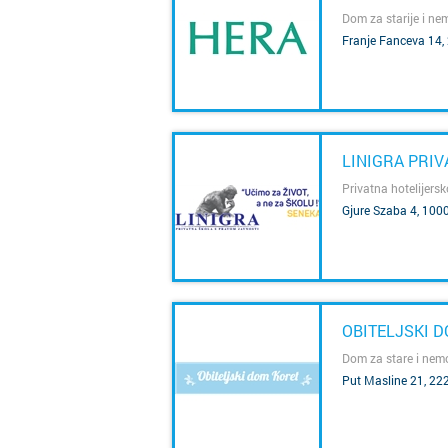
Dom za starije i n
Franje Fanceva 14,
SAZNAJ VIŠE
LINIGRA PRI
Privatna hotelijersk
Gjure Szaba 4, 100
SAZNAJ VIŠE
OBITELJSKI 
Dom za stare i nem
Put Masline 21, 22
SAZNAJ VIŠE