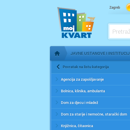
Zagreb
JAVNE USTANOVE I INSTITUCIJ
Početna stranica
Povratak na listu kategorija
Agencija za zapošljavanje
Bolnica, klinika, ambulanta
Dom za djecu i mladež
Dom za starije i nemoćne, starački dom
Knjižnica, čitaonica