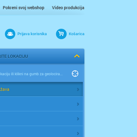
Pokreni svoj webshop
Video produkcija
Prijava korisnika
Košarica
ITE LOKACIJU
Odaberi lokaciju ili klikni na gumb za geolociranje
ržava