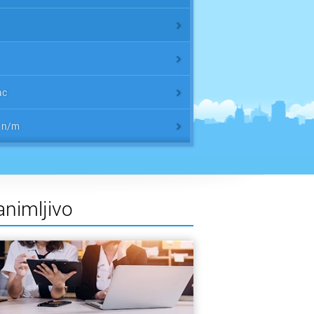
ac
 n/m
r
animljivo
 / Međimurje