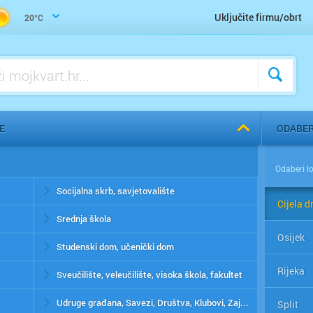
Uključite firmu/obrt
20°C
E
ODABER
Socijalna skrb, savjetovalište
Cijela d
Srednja škola
Osijek
Studenski dom, učenički dom
Rijeka
Sveučilište, veleučilište, visoka škola, fakultet
Udruge građana, Savezi, Društva, Klubovi, Zajednice
Split