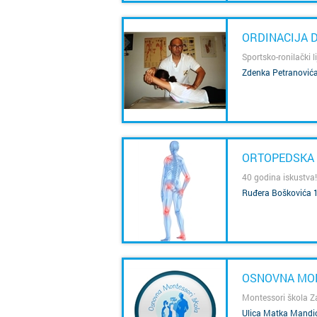
ORDINACIJA 
Sportsko-ronilački 
Zdenka Petranovića
SAZNAJ VIŠE
ORTOPEDSKA O
40 godina iskustva!
Ruđera Boškovića 1
SAZNAJ VIŠE
OSNOVNA MON
Montessori škola Z
Ulica Matka Mandića