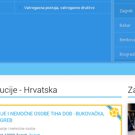
Vatrogasna postaja, vatrogasno društvo
Zagreb
Bakar
Benkov
Biograd
Bjelova
Buzet
ucije - Hrvatska
Z
Čakovec
Čazma
JE I NEMOĆNE OSOBE TIHA DOB - BUKOVAČKA,
AGREB
Đakovo
arije i nemoćne osobe