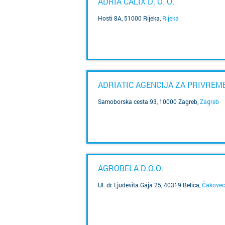
ADRIA CALIX D. O. O.
Hosti 8A, 51000 Rijeka
,
Rijeka
SAZNAJ VIŠE
ADRIATIC AGENCIJA ZA PRIVREM
Samoborska cesta 93, 10000 Zagreb
,
Zagreb
SAZNAJ VIŠE
AGROBELA D.O.O.
Ul. dr. Ljudevita Gaja 25, 40319 Belica
,
Čakovec
SAZNAJ VIŠE