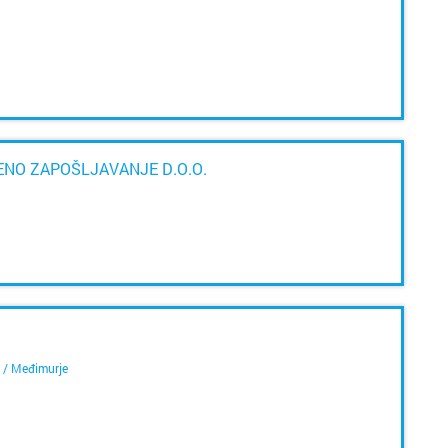
Poreč
nj
Požega
Pula
Rijeka
ENO ZAPOŠLJAVANJE D.O.O.
Rovinj
Samobo
Šibenik
Sinj
 / Međimurje
Sisak
Skradin