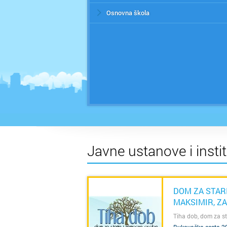
Osnovna škola
Javne ustanove i instit
DOM ZA STARI
MAKSIMIR, Z
Tiha dob, dom za st
SAZNAJ VIŠE