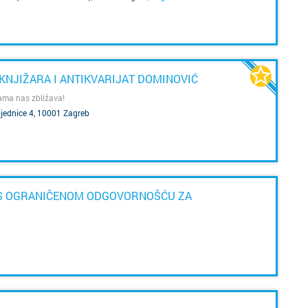
Osijek
p
d
otok Br
KNJIŽARA I ANTIKVARIJAT DOMINOVIĆ
otok Hv
iz
ama nas zbližava!
gu
s
otok Ko
ajednice 4, 10001 Zagreb
s
otok Kr
do
d
otok Pa
b
 S OGRANIČENOM ODGOVORNOŠĆU ZA
do
Pazin
os
po
Petrinja
j
dr
Podstra