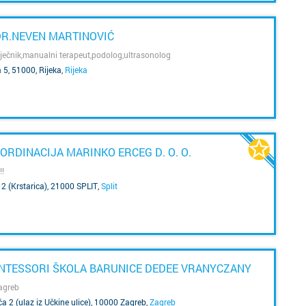
za
Marija B
pa
ob
DR.NEVEN MARTINOVIĆ
s
k
liječnik,manualni terapeut,podolog,ultrasonolog
Metkovi
s
 5, 51000, Rijeka
,
Rijeka
ži
Nin
pr
ra
br
Nova Gr
uv
p
RDINACIJA MARINKO ERCEG D. O. O.
Novalja
š
o
!!
2 (Krstarica), 21000 SPLIT
,
Split
Novigra
s
k
Omiš
ut
s
l
gu
Opatija
TESSORI ŠKOLA BARUNICE DEDEE VRANYCZANY
u
Oroslav
agreb
 2 (ulaz iz Učkine ulice), 10000 Zagreb
,
Zagreb
za