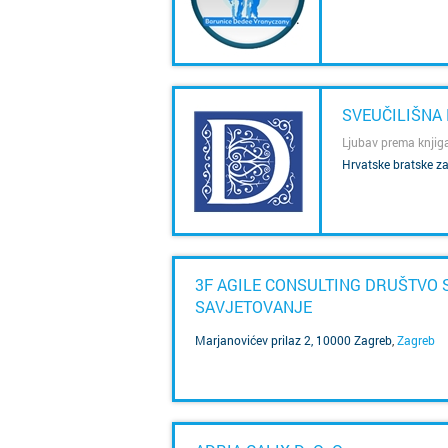
SAZNAJ VIŠE
SVEUČILIŠNA 
Ljubav prema knjig
Hrvatske bratske z
SAZNAJ VIŠE
3F AGILE CONSULTING DRUŠTVO
SAVJETOVANJE
Marjanovićev prilaz 2, 10000 Zagreb
,
Zagreb
SAZNAJ VIŠE