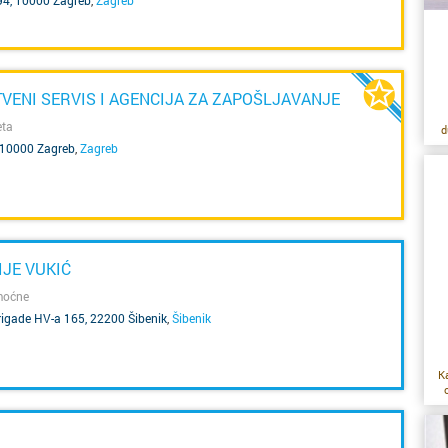
94, 10000 Zagreb
,
Zagreb
Daruvar
Donja S
VENI SERVIS I AGENCIJA ZA ZAPOŠLJAVANJE
Drniš
eta
d
ro
, 10000 Zagreb
,
Zagreb
i 
Dubrovn
za
Dugo Se
po
Gospić
IJE VUKIĆ
p
emoćne
Imotski
p
rigade HV-a 165, 22200 Šibenik
,
Šibenik
b
o
Ivanić 
K
po
s
Jastreb
ra
or
il