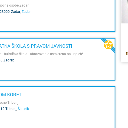
Karlova
da
st
emoćne osobe Zadar
je
 23000, Zadar
,
Zadar
iz
Kaštela
p
m
Knin
st
z
Koprivn
r
VATNA ŠKOLA S PRAVOM JAVNOSTI
op
D
o - turistička škola - obrazovanje usmjereno na uspjeh!
Kraljevi
po
00 Zagreb
p
uo
ži
Krapina
rj
Križevci
po
z
K
po
ta
k
DOM KORET
p
Kutina
p
sv
oćne Tribunj
s
212 Tribunj
,
Šibenik
Labin
od
re
po
u
o 
Makars
vl