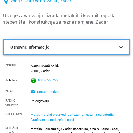
Ivana Skvarčine bb, 23000, Zadar
Usluge zavarivanja i izrada metalnih i kovanih ograda,
stepeništa i konstrukcija za razne namjene, Zadar
Osnovne informacije
ADRESA:
Ivana Skvarčine bb
23000, Zadar
Telefon:
099 6777 755
EMAIL:
Kontakt podaci
RADNO
Po dogovoru
VRIJEME
:
DJELATNOSTI:
Metal, metalni proizvodi, željezarija, metalna galanterija
Građevinska poduzeća i obrti
KLJUČNE
metalne konstrukcije Zadar, konstrukcije za reklame Zadar,