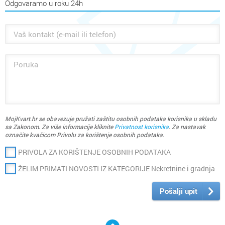
Odgovaramo u roku 24h
Bavimo se montažom i izgradnjom čeličnih i metalnih konstrukcija.
Montaža: Reciklarno dvorište Loši - Pakoštane, Uljara Pakoška -
Pakoštane.
Izgradnja dizala za invalide Šolajina ulica, Zadar.
Ako imate bilo kakvih pitanja, slobodno nas kontaktirajte!
MojKvart.hr se obavezuje pružati zaštitu osobnih podataka korisnika u skladu
sa Zakonom. Za više informacije kliknite
Privatnost korisnika
. Za nastavak
označite kvačicom Privolu za korištenje osobnih podataka.
PRIVOLA ZA KORIŠTENJE OSOBNIH PODATAKA
ŽELIM PRIMATI NOVOSTI IZ KATEGORIJE Nekretnine i gradnja
Pošalji upit