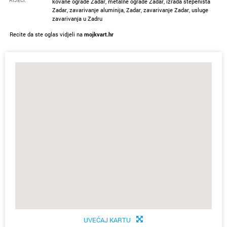
RIJEČI:
kovane ograde Zadar, metalne ograde Zadar, izrada stepeništa
Zadar, zavarivanje aluminija, Zadar, zavarivanje Zadar, usluge
zavarivanja u Zadru
Recite da ste oglas vidjeli na
mojkvart.hr
UVEĆAJ KARTU