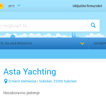
Uključite firmu/obrt
20°C
Bakar
Benkov
Biograd
Bjelova
ER, NAJAM BRODOVA
ODABER
Buzet
Čakovec
Asta Yachting
Čazma
D-marin Dalmacija / Sukošan, 23206 Sukošan
Đakovo
Nezaboravno jedrenje
Daruvar