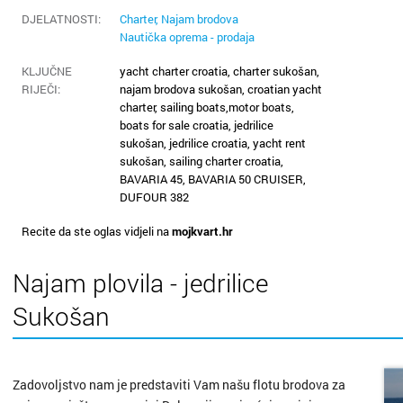
Kaštela
DJELATNOSTI:
Charter, Najam brodova
Nautička oprema - prodaja
Knin
KLJUČNE
yacht charter croatia, charter sukošan,
Koprivn
RIJEČI:
najam brodova sukošan, croatian yacht
charter, sailing boats,motor boats,
boats for sale croatia, jedrilice
Kraljevi
sukošan, jedrilice croatia, yacht rent
sukošan, sailing charter croatia,
Krapina
BAVARIA 45, BAVARIA 50 CRUISER,
DUFOUR 382
Križevci
Recite da ste oglas vidjeli na
mojkvart.hr
Kutina
Najam plovila - jedrilice
Labin
Sukošan
Makars
Zadovoljstvo nam je predstaviti Vam našu flotu brodova za
Marija B