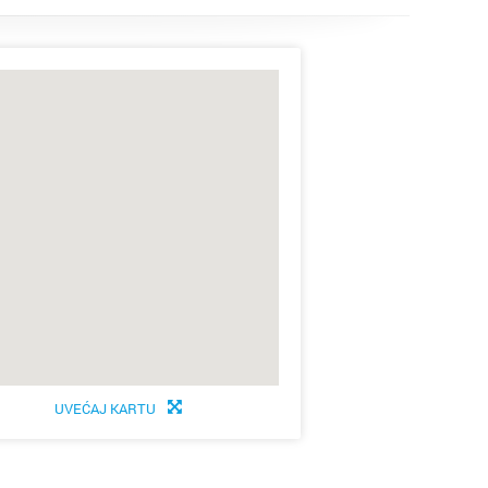
tubica
ik
lo
Grad
arsko
UVEĆAJ KARTU
c