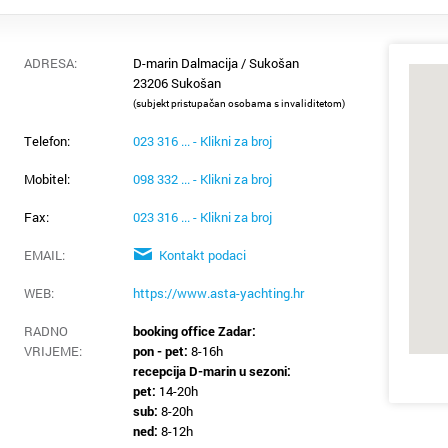
Donja S
ADRESA:
D-marin Dalmacija / Sukošan
Drniš
23206 Sukošan
(subjekt pristupačan osobama s invaliditetom)
Dubrovn
Telefon:
023 316 ... - Klikni za broj
Dugo Se
Mobitel:
098 332 ... - Klikni za broj
Gospić
Fax:
023 316 ... - Klikni za broj
EMAIL:
Kontakt podaci
Imotski
WEB:
https://www.asta-yachting.hr
Ivanić 
RADNO
booking office Zadar:
VRIJEME
:
pon - pet:
8-16h
Jastreb
recepcija D-marin u sezoni:
pet:
14-20h
Karlova
sub:
8-20h
ned:
8-12h