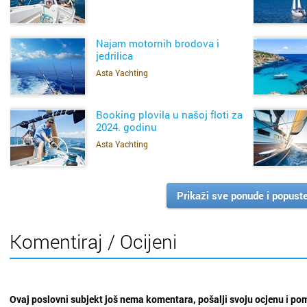
SAZNAJ VIŠE
otok Br
Najam motornih brodova i
otok Hv
jedrilica
Asta Yachting
otok Ko
SAZNAJ VIŠE
otok Kr
Booking plovila u našoj floti za
2024. godinu
otok Pa
Asta Yachting
SAZNAJ VIŠE
Pazin
Prikaži sve ponude i popust
Petrinja
Komentiraj / Ocijeni
Podstra
Poreč
Ovaj poslovni subjekt još nema komentara, pošalji svoju ocjenu i po