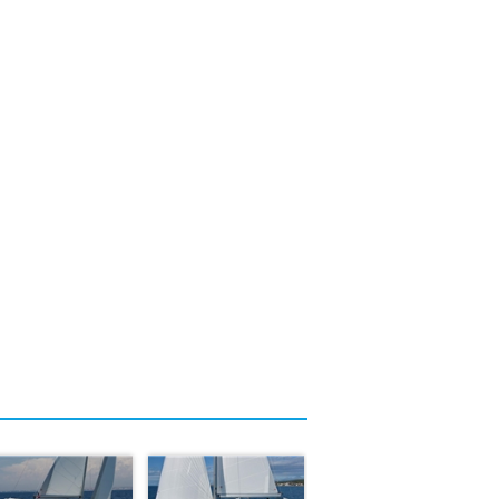
ica
ca
ka
istrica