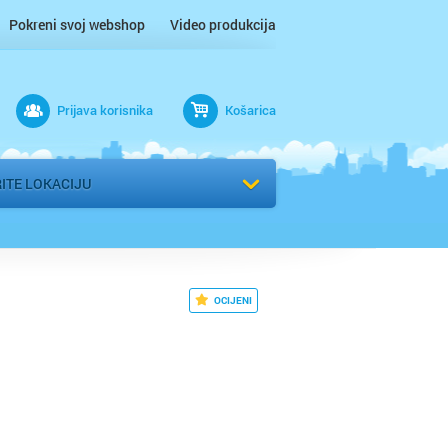
Pokreni svoj webshop
Video produkcija
ac
Prijava korisnika
Košarica
 n/m
r
ITE LOKACIJU
 / Međimurje
OCIJENI