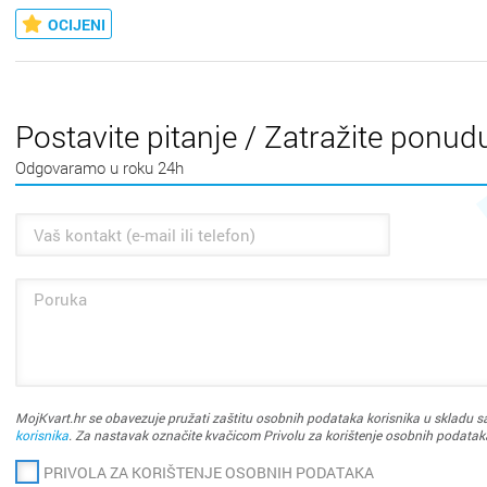
Požega
OCIJENI
Pula
Rijeka
Postavite pitanje / Zatražite ponud
Rovinj
Odgovaramo u roku 24h
Samobo
Šibenik
Sinj
Sisak
MojKvart.hr se obavezuje pružati zaštitu osobnih podataka korisnika u skladu sa
Skradin
korisnika
. Za nastavak označite kvačicom Privolu za korištenje osobnih podatak
Slatina
PRIVOLA ZA KORIŠTENJE OSOBNIH PODATAKA