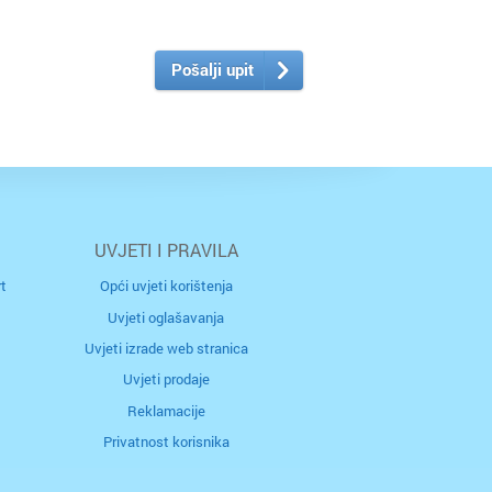
ki Brod
Pošalji upit
n
UVJETI I PRAVILA
t
Opći uvjeti korištenja
Uvjeti oglašavanja
Uvjeti izrade web stranica
n
Uvjeti prodaje
Gorica
Reklamacije
Privatnost korisnika
i