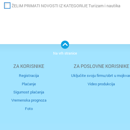
ŽELIM PRIMATI NOVOSTI IZ KATEGORIJE Turizam i nautika
Slavons
Solin
Split
Sukoša
Na vrh stranice
Trogir
ZA KORISNIKE
ZA POSLOVNE KORISNIKE
Registracija
Uključite svoju firmu/obrt u mojkvar
Umag
Plaćanje
Video produkcija
Sigurnost plaćanja
Varaždi
Vremenska prognoza
Velika 
Foto
Vinkovc