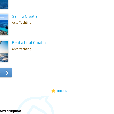
SAZNAJ VIŠE
ač
Sailing Croatia
ar
Asta Yachting
rčula
SAZNAJ VIŠE
k
Rent a boat Croatia
Asta Yachting
g
SAZNAJ VIŠE
e
na
OCIJENI
mozi drugima!