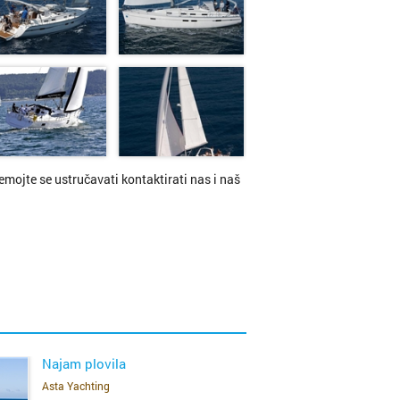
ć
adiška
nemojte se ustručavati kontaktirati nas i naš
d
je
Najam plovila
Asta Yachting