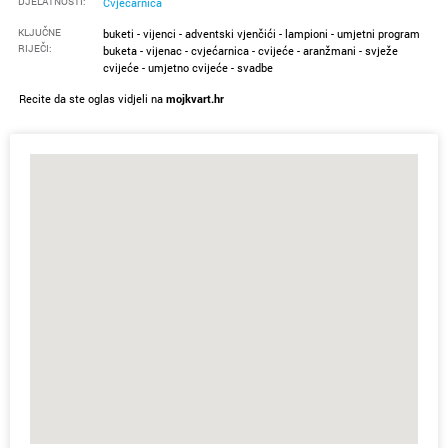
DJELATNOSTI:
Cvjećarnica
KLJUČNE
buketi - vijenci - adventski vjenčići - lampioni - umjetni program
RIJEČI:
buketa - vijenac - cvjećarnica - cvijeće - aranžmani - svježe
cvijeće - umjetno cvijeće - svadbe
Recite da ste oglas vidjeli na
mojkvart.hr