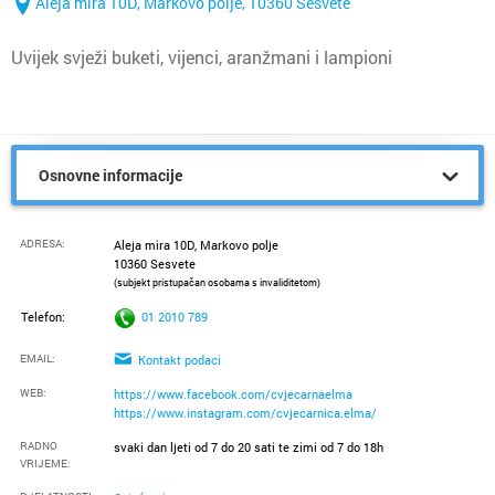
Aleja mira 10D, Markovo polje, 10360 Sesvete
Uvijek svježi buketi, vijenci, aranžmani i lampioni
Osnovne informacije
ADRESA:
Aleja mira 10D, Markovo polje
10360 Sesvete
(subjekt pristupačan osobama s invaliditetom)
Telefon:
01 2010 789
EMAIL:
Kontakt podaci
WEB:
https://www.facebook.com/cvjecarnaelma
https://www.instagram.com/cvjecarnica.elma/
RADNO
svaki dan ljeti od 7 do 20 sati te zimi od 7 do 18h
VRIJEME
: