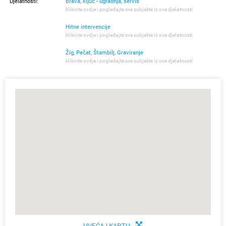
Djelatnosti:
Brava, ključ - ugradnja, servis
kliknite ovdje i pogledajte sve subjekte iz ove djelatnosti
Hitne intervencije
kliknite ovdje i pogledajte sve subjekte iz ove djelatnosti
Žig, Pečat, Štambilj, Graviranje
kliknite ovdje i pogledajte sve subjekte iz ove djelatnosti
UVEĆAJ KARTU