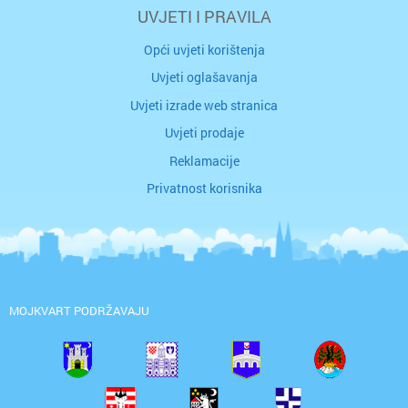
UVJETI I PRAVILA
Opći uvjeti korištenja
Uvjeti oglašavanja
Uvjeti izrade web stranica
Uvjeti prodaje
Reklamacije
Privatnost korisnika
MOJKVART PODRŽAVAJU