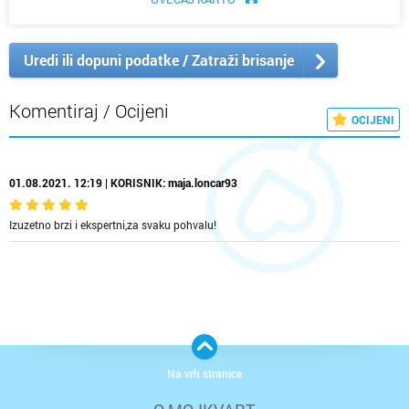
Uredi ili dopuni podatke / Zatraži brisanje
Komentiraj / Ocijeni
OCIJENI
01.08.2021. 12:19 | KORISNIK: maja.loncar93
Izuzetno brzi i ekspertni,za svaku pohvalu!
Na vrh stranice