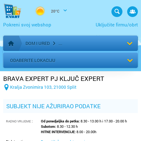
20°C
Pokreni svoj webshop
Uključite firmu/obrt
DOM I URED
Početna stranica
ODABERITE LOKACIJU
BRAVA EXPERT PJ KLJUČ EXPERT
Kralja Zvonimira 103, 21000 Split
SUBJEKT NIJE AŽURIRAO PODATKE
:
Od ponedjeljka do petka:
8.30 - 13.00 h i 17.00 - 20.00 h
RADNO VRIJEME
Subotom:
8.30 - 12.30 h
HITNE INTERVENCIJE:
8.00 - 20.00h