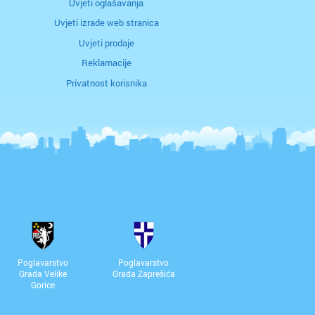
Uvjeti oglašavanja
Uvjeti izrade web stranica
Uvjeti prodaje
Reklamacije
Privatnost korisnika
Poglavarstvo
Poglavarstvo
Grada Velike
Grada Zaprešića
Gorice