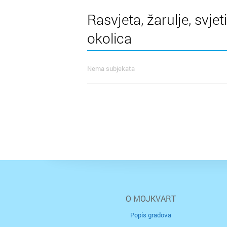
Rasvjeta, žarulje, svje
okolica
Nema subjekata
O MOJKVART
Popis gradova