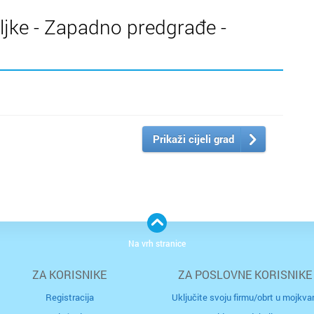
tiljke - Zapadno predgrađe -
Prikaži cijeli grad
Na vrh stranice
ZA KORISNIKE
ZA POSLOVNE KORISNIKE
Registracija
Uključite svoju firmu/obrt u mojkvar