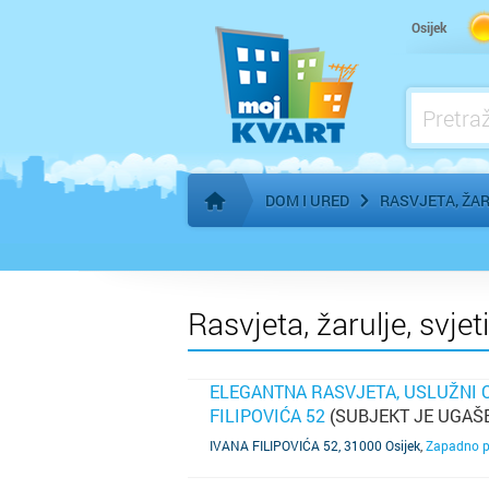
Kuhinje - izrada po mjeri
Osijek
Kupaonice, Keramika, Sanitarije - prodaja
Kupaonice, Keramika, Sanitarije - ugradnj
Madraci - proizvodnja, prodaja
DOM I URED
RASVJETA, ŽAR
Početna stranica
Rasvjeta, žarulje, svje
ELEGANTNA RASVJETA, USLUŽNI O
FILIPOVIĆA 52
(SUBJEKT JE UGAŠ
SAZNAJ VIŠE
IVANA FILIPOVIĆA 52, 31000 Osijek
,
Zapadno p