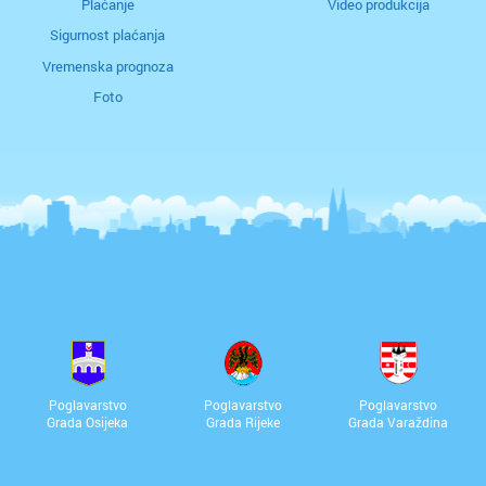
Plaćanje
Video produkcija
Sigurnost plaćanja
Vremenska prognoza
Foto
Poglavarstvo
Poglavarstvo
Poglavarstvo
Grada Osijeka
Grada Rijeke
Grada Varaždina