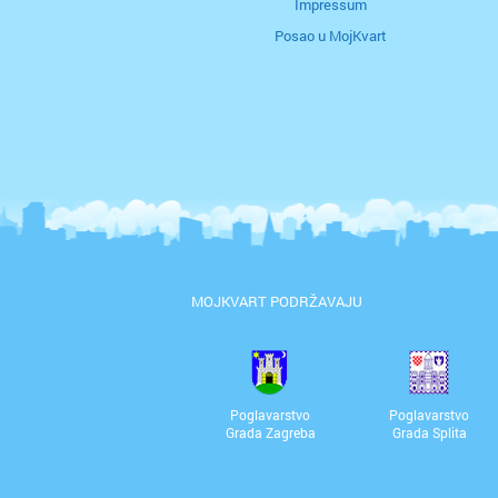
Impressum
Posao u MojKvart
MOJKVART PODRŽAVAJU
Poglavarstvo
Poglavarstvo
Grada Zagreba
Grada Splita