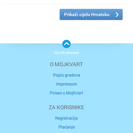
Prikaži cijelu Hrvatsku
Na vrh stranice
O MOJKVART
Popis gradova
Impressum
Posao u MojKvart
ZA KORISNIKE
Registracija
Plaćanje