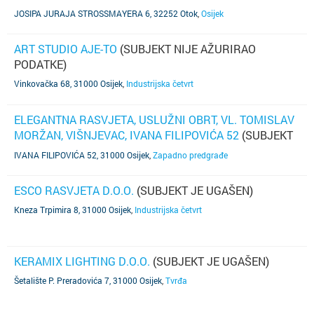
6
(TELEFON NIJE POZNAT)
JOSIPA JURAJA STROSSMAYERA 6, 32252 Otok
,
Osijek
ART STUDIO AJE-TO
(SUBJEKT NIJE AŽURIRAO
PODATKE)
Vinkovačka 68, 31000 Osijek
,
Industrijska četvrt
ELEGANTNA RASVJETA, USLUŽNI OBRT, VL. TOMISLAV
MORŽAN, VIŠNJEVAC, IVANA FILIPOVIĆA 52
(SUBJEKT
JE UGAŠEN)
IVANA FILIPOVIĆA 52, 31000 Osijek
,
Zapadno predgrađe
ESCO RASVJETA D.O.O.
(SUBJEKT JE UGAŠEN)
Kneza Trpimira 8, 31000 Osijek
,
Industrijska četvrt
KERAMIX LIGHTING D.O.O.
(SUBJEKT JE UGAŠEN)
Šetalište P. Preradovića 7, 31000 Osijek
,
Tvrđa