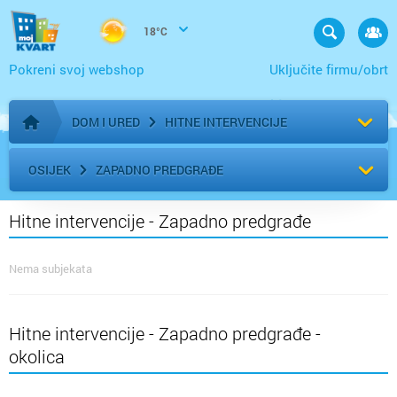
18°C
Pokreni svoj webshop
Uključite firmu/obrt
DOM I URED
HITNE INTERVENCIJE
Početna stranica
OSIJEK
ZAPADNO PREDGRAĐE
Hitne intervencije - Zapadno predgrađe
Nema subjekata
Hitne intervencije - Zapadno predgrađe -
okolica