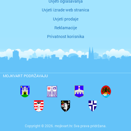
Uvjeti oglašavanja
Uvjeti izrade web stranica
Uvjeti prodaje
Reklamacije
Privatnost korisnika
MOJKVART PODRŽAVAJU
Copyright © 2026. mojkvart.hr. Sva prava pridržana.