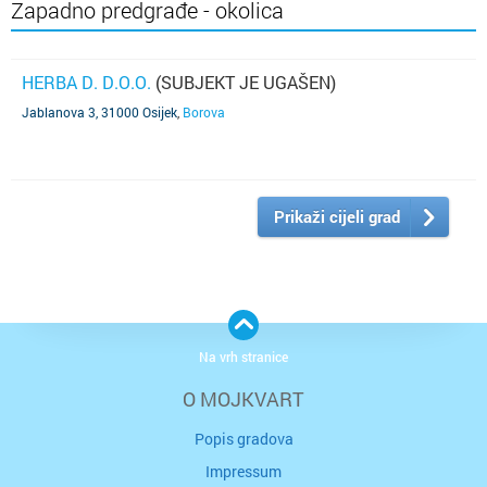
Zapadno predgrađe - okolica
HERBA D. D.O.O.
(SUBJEKT JE UGAŠEN)
Jablanova 3, 31000 Osijek
,
Borova
Prikaži cijeli grad
Na vrh stranice
O MOJKVART
Popis gradova
Impressum