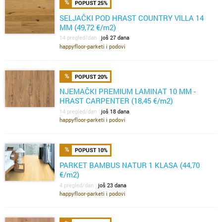
POPUST 25%
SELJAČKI POD HRAST COUNTRY VILLA 14
MM (49,72 €/m2)
14 pregled/dan
još 27 dana
happyfloor-parketi i podovi
POPUST 20%
NJEMAČKI PREMIUM LAMINAT 10 MM -
HRAST CARPENTER (18,45 €/m2)
14 pregled/dan
još 18 dana
happyfloor-parketi i podovi
POPUST 10%
PARKET BAMBUS NATUR 1 KLASA (44,70
€/m2)
4 pregled/dan
još 23 dana
happyfloor-parketi i podovi