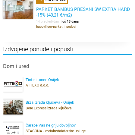
PARKET BAMBUS PREŠANI SW EXTRA HARD
-15% (49,21 €/m2)
14 pregled/dan
još 18 dana
happyfloor-parketi i podovi
Izdvojene ponude i popusti
Dom i ured
Tinte i toneri Osijek
ATTEXO d.o.o.
Brza izrada ključeva - Osijek
Bole Express izrada ključeva
Čarape Vas ne griju dovoljno?
STAGONA - vodoinstalaterske usluge