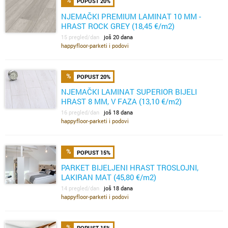
POPUST 20%
NJEMAČKI PREMIUM LAMINAT 10 MM -
HRAST ROCK GREY (18,45 €/m2)
15 pregled/dan
još 20 dana
happyfloor-parketi i podovi
POPUST 20%
NJEMAČKI LAMINAT SUPERIOR BIJELI
HRAST 8 MM, V FAZA (13,10 €/m2)
16 pregled/dan
još 18 dana
happyfloor-parketi i podovi
POPUST 15%
PARKET BIJELJENI HRAST TROSLOJNI,
LAKIRAN MAT (45,80 €/m2)
14 pregled/dan
još 18 dana
happyfloor-parketi i podovi
POPUST 15%