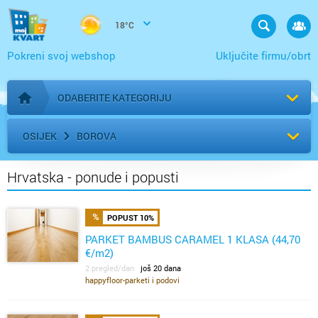
18°C
Pokreni svoj webshop
Uključite firmu/obrt
ODABERITE KATEGORIJU
Početna stranica
OSIJEK
BOROVA
Hrvatska - ponude i popusti
POPUST 10%
PARKET BAMBUS CARAMEL 1 KLASA (44,70
€/m2)
2 pregled/dan
još 20 dana
happyfloor-parketi i podovi