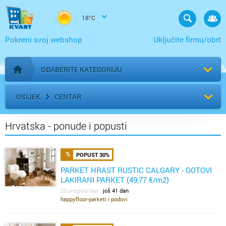
18°C
Pokreni svoj webshop
Uključite firmu/obrt
ODABERITE KATEGORIJU
Početna stranica
OSIJEK
CENTAR
Hrvatska - ponude i popusti
POPUST 30%
PARKET HRAST RUSTIC CALGARY - GOTOVI
LAKIRANI PARKET (49,77 €/m2)
20 pregled/dan
još 41 dan
happyfloor-parketi i podovi