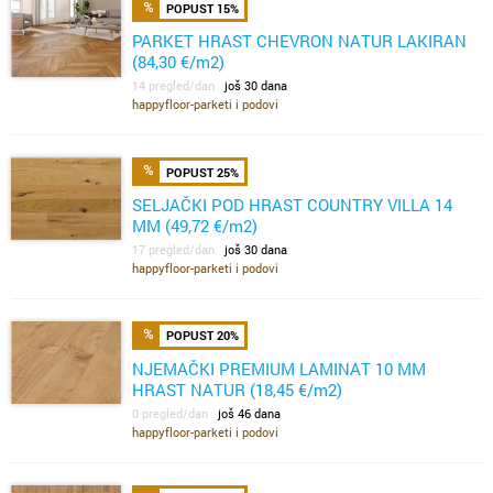
POPUST 15%
PARKET HRAST CHEVRON NATUR LAKIRAN
(84,30 €/m2)
14 pregled/dan
još 30 dana
happyfloor-parketi i podovi
POPUST 25%
SELJAČKI POD HRAST COUNTRY VILLA 14
MM (49,72 €/m2)
17 pregled/dan
još 30 dana
happyfloor-parketi i podovi
POPUST 20%
NJEMAČKI PREMIUM LAMINAT 10 MM
HRAST NATUR (18,45 €/m2)
0 pregled/dan
još 46 dana
happyfloor-parketi i podovi