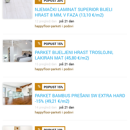
POPUST 20%
NJEMAČKI LAMINAT SUPERIOR BIJELI
HRAST 8 MM, V FAZA (13,10 €/m2)
12 pregled/dan
još 21 dan
happyfloor-parketi i podovi
POPUST 15%
PARKET BIJELJENI HRAST TROSLOJNI,
LAKIRAN MAT (45,80 €/m2)
15 pregled/dan
još 21 dan
happyfloor-parketi i podovi
POPUST 15%
PARKET BAMBUS PREŠANI SW EXTRA HARD
-15% (49,21 €/m2)
14 pregled/dan
još 21 dan
happyfloor-parketi i podovi
POPUST 10%