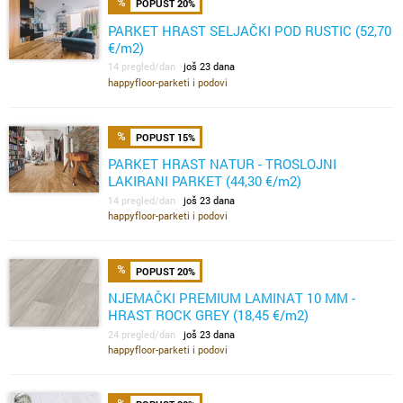
POPUST 20%
PARKET HRAST SELJAČKI POD RUSTIC (52,70
€/m2)
14 pregled/dan
još 23 dana
happyfloor-parketi i podovi
POPUST 15%
PARKET HRAST NATUR - TROSLOJNI
LAKIRANI PARKET (44,30 €/m2)
14 pregled/dan
još 23 dana
happyfloor-parketi i podovi
POPUST 20%
NJEMAČKI PREMIUM LAMINAT 10 MM -
HRAST ROCK GREY (18,45 €/m2)
24 pregled/dan
još 23 dana
happyfloor-parketi i podovi