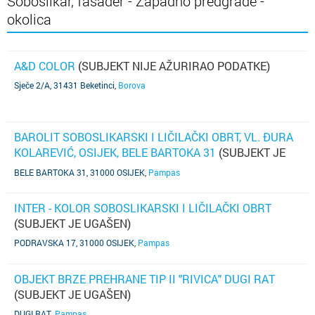
Soboslikar, fasader - Zapadno predgrađe -
okolica
A&D COLOR
(SUBJEKT NIJE AŽURIRAO PODATKE)
Sječe 2/A, 31431 Beketinci
,
Borova
BAROLIT SOBOSLIKARSKI I LIČILAČKI OBRT, VL. ĐURA
KOLAREVIĆ, OSIJEK, BELE BARTOKA 31
(SUBJEKT JE
UGAŠEN)
BELE BARTOKA 31, 31000 OSIJEK
,
Pampas
INTER - KOLOR SOBOSLIKARSKI I LIČILAČKI OBRT
(SUBJEKT JE UGAŠEN)
PODRAVSKA 17, 31000 OSIJEK
,
Pampas
OBJEKT BRZE PREHRANE TIP II "RIVICA" DUGI RAT
(SUBJEKT JE UGAŠEN)
DUGI RAT
,
Pampas