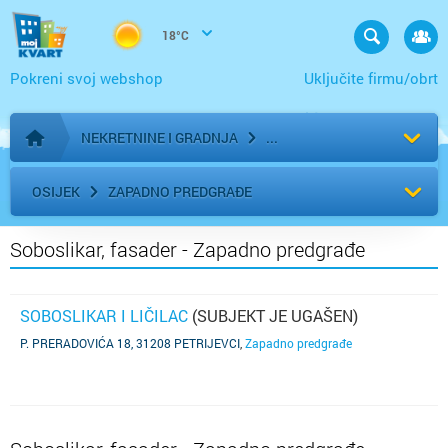
18°C
Pokreni svoj webshop
Uključite firmu/obrt
NEKRETNINE I GRADNJA
Početna stranica
OSIJEK
ZAPADNO PREDGRAĐE
Soboslikar, fasader - Zapadno predgrađe
SOBOSLIKAR I LIČILAC
(SUBJEKT JE UGAŠEN)
P. PRERADOVIĆA 18, 31208 PETRIJEVCI
,
Zapadno predgrađe