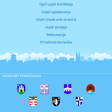
Opći uvjeti korištenja
Uvjeti oglašavanja
Uvjeti izrade web stranica
Uvjeti prodaje
Reklamacije
Privatnost korisnika
MOJKVART PODRŽAVAJU