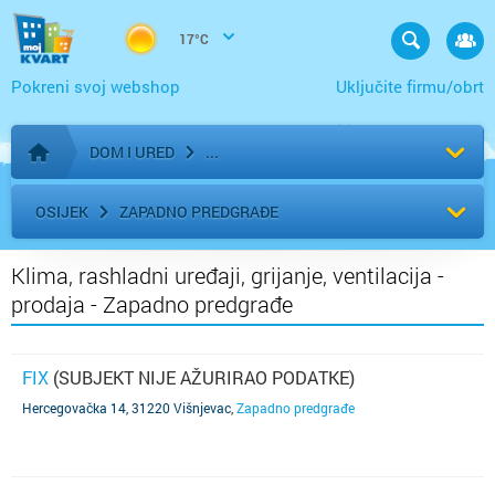
17°C
Pokreni svoj webshop
Uključite firmu/obrt
DOM I URED
Početna stranica
OSIJEK
ZAPADNO PREDGRAĐE
Klima, rashladni uređaji, grijanje, ventilacija -
prodaja - Zapadno predgrađe
FIX
(SUBJEKT NIJE AŽURIRAO PODATKE)
Hercegovačka 14, 31220 Višnjevac
,
Zapadno predgrađe