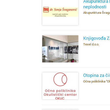
Akupunktura 
neplodnosti
Akupunktura Švag
SAZNAJ VIŠE
Knjigovođa Z
Texel d.o.o.
SAZNAJ VIŠE
Otopina za či
Očna poliklinika "O
SAZNAJ VIŠE