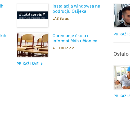
ih
Instalacija windowsa na
području Osijeka
LAS Servis
SAZNAJ VIŠE
PRIKAŽI 
skih
Opremanje škola i
informatičkih učionica
Cijela d
Cijeli g
ATTEXO d.o.o.
SAZNAJ VIŠE
Ostalo
Osijek
Borova
PRIKAŽI SVE
Rijeka
Centar
Split
Dionica
PRIKAŽI 
Zagreb
Donji G
Bakar
Gornji 
Benkov
Industri