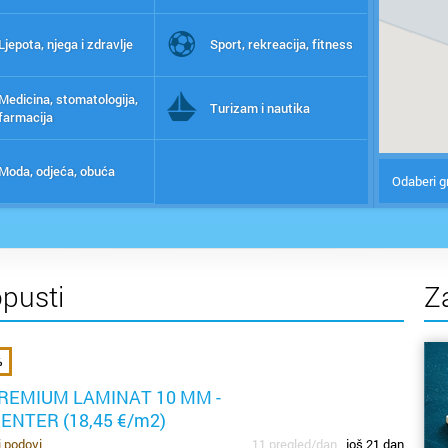
Ljepota, njega i zdravlje
Sport, rekreacija, fitness
Medicina, stomatologija,
Turizam i nautika
farmacija
Moda, odjeća, obuća
Odaberi g
opusti
Z
%
REMIUM LAMINAT 10 MM -
NTER (18,45 €/m2)
i podovi
11 pregled/dan
još 21 dan