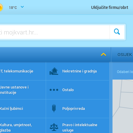
Uključite firmu/obrt
18°C
OSIJEK
IT, telekomunikacije
Nekretnine i gradnja
Javne ustanove i
Ostalo
institucije
Kućni ljubimci
Poljoprivreda
Kultura, umjetnost,
Pravo i intelektualne
glazba
usluge