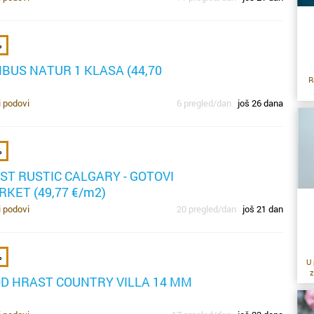
%
BUS NATUR 1 KLASA (44,70
R
r
i podovi
6 pregled/dan
još 26 dana
up
lo
%
će”
to
ST RUSTIC CALGARY - GOTOVI
ra
RKET (49,77 €/m2)
l
i podovi
20 pregled/dan
još 21 dan
po
je
%
se
U 
z
OD HRAST COUNTRY VILLA 14 MM
r
n