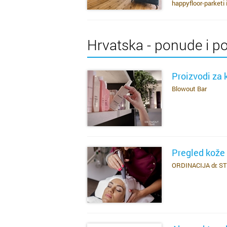
happyfloor-parketi 
Hrvatska - ponude i p
Proizvodi za 
Blowout Bar
SAZNAJ VIŠE
Pregled kože
ORDINACIJA dr. 
SAZNAJ VIŠE