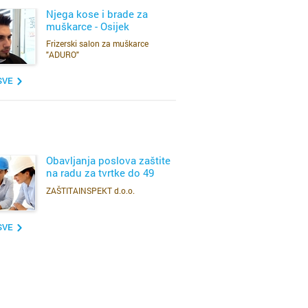
Njega kose i brade za
muškarce - Osijek
Frizerski salon za muškarce
SAZNAJ VIŠE
"ADURO"
SVE
ržava
rad
Obavljanja poslova zaštite
na radu za tvrtke do 49
zaposlenih radnika
ZAŠTITAINSPEKT d.o.o.
SAZNAJ VIŠE
SVE
rad
Grad
ac
jska četvrt