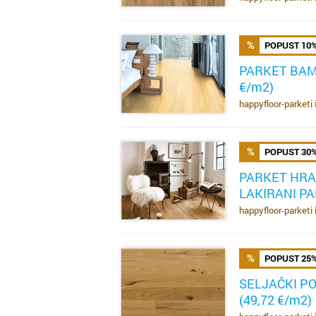
POPUST 10
PARKET BAM
€/m2)
SAZNAJ VIŠE
happyfloor-parketi 
POPUST 30
PARKET HRA
LAKIRANI PA
SAZNAJ VIŠE
happyfloor-parketi 
POPUST 25
SELJAČKI P
(49,72 €/m2)
SAZNAJ VIŠE