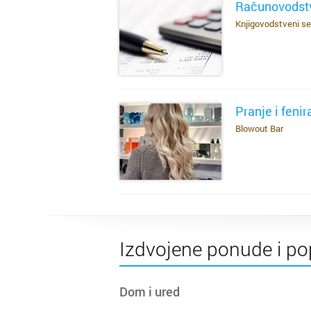
Računovodstv
Knjigovodstveni se
SAZNAJ VIŠE
Pranje i feni
Blowout Bar
SAZNAJ VIŠE
Izdvojene ponude i po
Dom i ured