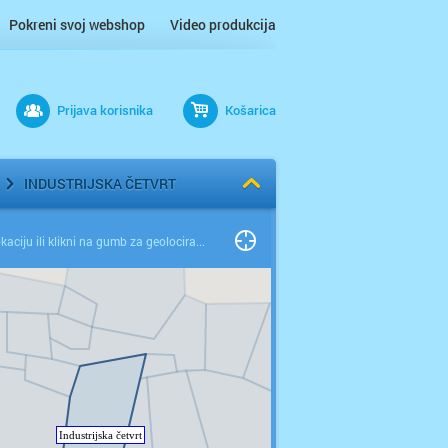
Pokreni svoj webshop
Video produkcija
Prijava korisnika
Košarica
INDUSTRIJSKA ČETVRT
Odaberi lokaciju ili klikni na gumb za geolociranje