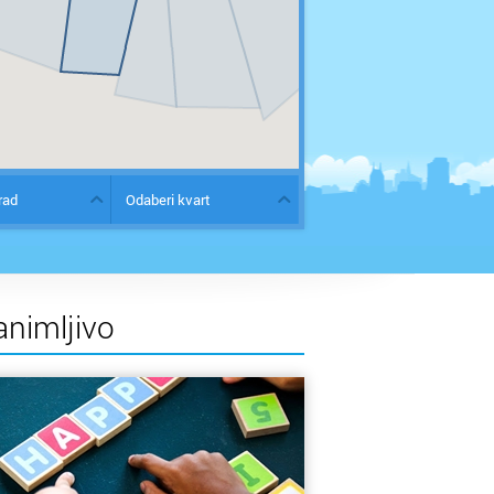
rad
Odaberi kvart
animljivo