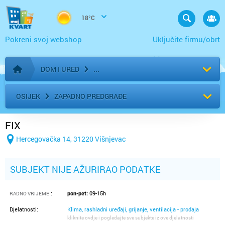
18°C
Pokreni svoj webshop
Uključite firmu/obrt
DOM I URED
Početna stranica
OSIJEK
ZAPADNO PREDGRAĐE
FIX
Hercegovačka 14, 31220 Višnjevac
SUBJEKT NIJE AŽURIRAO PODATKE
:
pon-pet:
09-15h
RADNO VRIJEME
Djelatnosti:
Klima, rashladni uređaji, grijanje, ventilacija - prodaja
kliknite ovdje i pogledajte sve subjekte iz ove djelatnosti