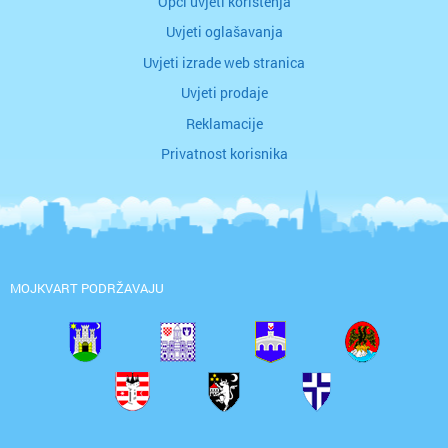
Opći uvjeti korištenja
Uvjeti oglašavanja
Uvjeti izrade web stranica
Uvjeti prodaje
Reklamacije
Privatnost korisnika
MOJKVART PODRŽAVAJU