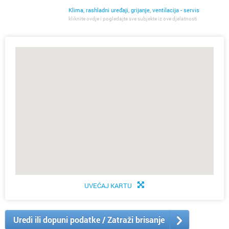
Klima, rashladni uređaji, grijanje, ventilacija - servis
kliknite ovdje i pogledajte sve subjekte iz ove djelatnosti
UVEĆAJ KARTU
Uredi ili dopuni podatke / Zatraži brisanje