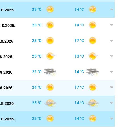
pr
23 °C
14 °C
.8.2026.
Metkovi
uz
do
Nin
23 °C
14 °C
.8.2026.
pr
Nova Gr
23 °C
17 °C
.8.2026.
r
Novalja
s
25 °C
13 °C
8.2026.
k
Novigra
z
22 °C
14 °C
.8.2026.
su
b
Omiš
i
24 °C
17 °C
.8.2026.
Opatija
r
25 °C
14 °C
.8.2026.
Oroslav
st
g
23 °C
14 °C
Osijek
.8.2026.
te