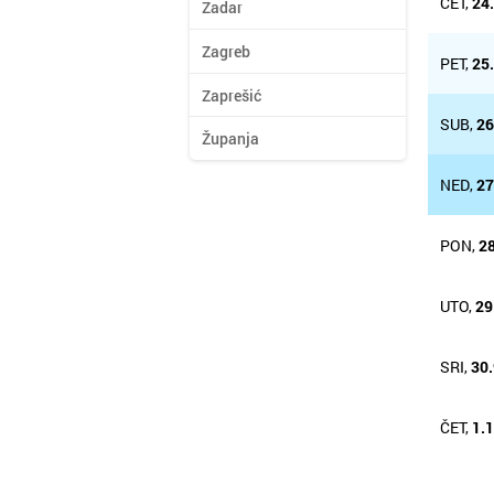
ČET,
24
Zadar
Zagreb
PET,
25
Zaprešić
SUB,
26
Županja
NED,
27
PON,
28
UTO,
29
SRI,
30.
ČET,
1.