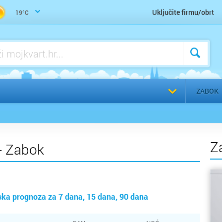
Uključite firmu/obrt
19°C
Bakar
Medicina, stomatologija,
Turizam i nautika
farmacija
Benkov
Moda, odjeća, obuća
Biograd
Bjelova
ZABOK
Buzet
Čakovec
Z
- Zabok
Čazma
Đakovo
ka prognoza za 7 dana, 15 dana, 90 dana
Daruvar