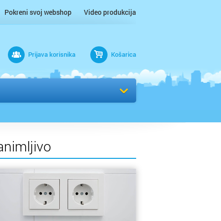
Pokreni svoj webshop
Video produkcija
ac
Prijava korisnika
Košarica
 n/m
r
 / Međimurje
animljivo