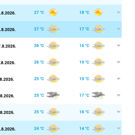
Kaštela
27 °C
18 °C
.8.2026.
Knin
pl
e
p
27 °C
17 °C
.8.2026.
Koprivn
p
Kraljevi
od
26 °C
16 °C
.8.2026.
Ut
p
Krapina
26 °C
19 °C
.8.2026.
u
s
č
Križevci
25 °C
19 °C
8.2026.
Kutina
k
25 °C
17 °C
.8.2026.
Labin
s
25 °C
16 °C
.8.2026.
če
Makars
pu
24 °C
14 °C
.8.2026.
Marija B