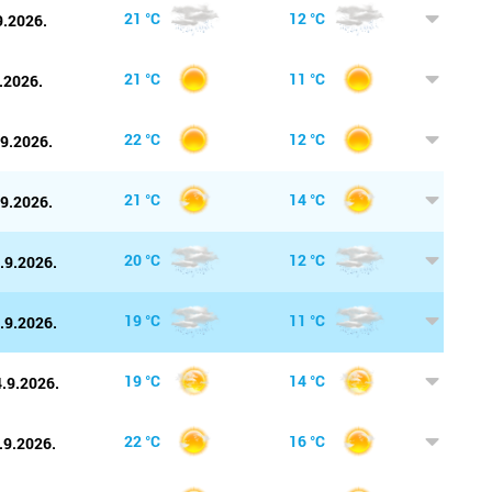
Požega
na
21 °C
12 °C
9.2026.
O
Pula
21 °C
11 °C
.2026.
Rijeka
22 °C
12 °C
.9.2026.
Rovinj
21 °C
14 °C
.9.2026.
Samobo
20 °C
12 °C
.9.2026.
Šibenik
Sinj
19 °C
11 °C
.9.2026.
Sisak
19 °C
14 °C
.9.2026.
Skradin
22 °C
16 °C
.9.2026.
Slatina