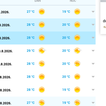
DAN
NOĆ
Donja S
27 °C
19 °C
8.2026.
Drniš
d
28 °C
20 °C
8.2026.
Dubrovn
K
po
28 °C
20 °C
8.2026.
Dugo Se
si
Gospić
29 °C
20 °C
.8.2026.
ka
Imotski
k
28 °C
20 °C
.8.2026.
gdj
k
Ivanić 
do
28 °C
20 °C
8.2026.
Jastreb
28 °C
19 °C
.8.2026.
s
Karlova
or
r
27 °C
19 °C
.8.2026.