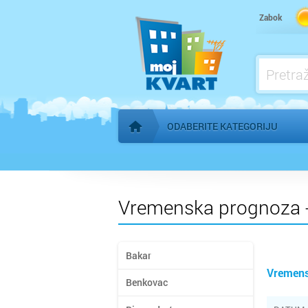
Zabok
Financije, osiguranje
Hrana i piće
ODABERITE KATEGORIJU
Početna stranica
Vremenska prognoza 
Bakar
Vremens
Benkovac