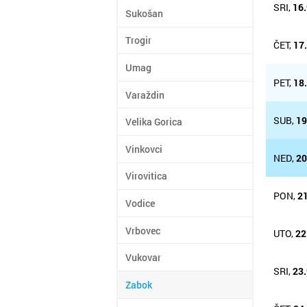
SRI,
16.
Sukošan
Trogir
ČET,
17
Umag
PET,
18
Varaždin
SUB,
19
Velika Gorica
Vinkovci
NED,
20
Virovitica
PON,
21
Vodice
Vrbovec
UTO,
22
Vukovar
SRI,
23.
Zabok