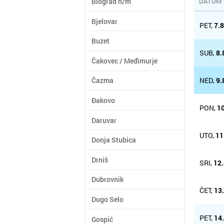
Biograd n/m
DATUM
Bjelovar
PET,
7.
Buzet
SUB,
8.
Čakovec / Međimurje
NED,
9.
Čazma
Đakovo
PON,
10
Daruvar
UTO,
11
Donja Stubica
Drniš
SRI,
12.
Dubrovnik
ČET,
13
Dugo Selo
PET,
14
Gospić