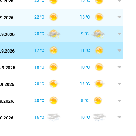
22 °C
15 °C
.9.2026.
Viroviti
22 °C
13 °C
.9.2026.
Vodice
20 °C
9 °C
.9.2026.
Vrbovec
Vukova
17 °C
11 °C
.9.2026.
Zabok
18 °C
10 °C
.9.2026.
Zadar
20 °C
12 °C
.9.2026.
Zagreb
20 °C
8 °C
9.2026.
Zapreši
16 °C
10 °C
10.2026.
Županj