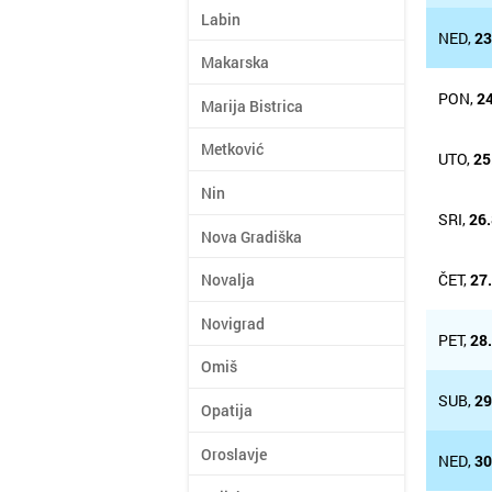
Labin
NED,
23
Makarska
PON,
24
Marija Bistrica
Metković
UTO,
25
Nin
SRI,
26.
Nova Gradiška
ČET,
27
Novalja
Novigrad
PET,
28
Omiš
SUB,
29
Opatija
Oroslavje
NED,
30