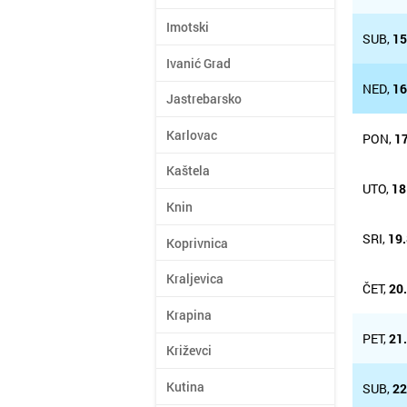
Imotski
SUB,
15
Ivanić Grad
NED,
16
Jastrebarsko
Karlovac
PON,
17
Kaštela
UTO,
18
Knin
SRI,
19.
Koprivnica
Kraljevica
ČET,
20
Krapina
PET,
21
Križevci
Kutina
SUB,
22