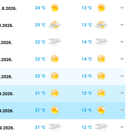
s
otok Br
24 °C
13 °C
.8.2026.
s
n
do
otok Hv
25 °C
13 °C
9.2026.
k
otok Ko
pr
22 °C
14 °C
.2026.
ut
otok Kr
k
22 °C
14 °C
9.2026.
otok Pa
s
22 °C
13 °C
9.2026.
u
Pazin
21 °C
12 °C
9.2026.
Petrinja
fu
do
Podstra
21 °C
13 °C
9.2026.
n
el
Poreč
NE
21 °C
12 °C
9.2026.
ko