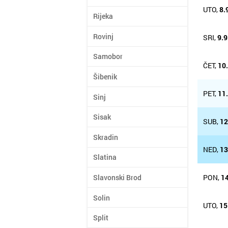
UTO,
8.
Rijeka
Rovinj
SRI,
9.9
Samobor
ČET,
10
Šibenik
PET,
11
Sinj
Sisak
SUB,
12
Skradin
NED,
13
Slatina
PON,
14
Slavonski Brod
Solin
UTO,
15
Split