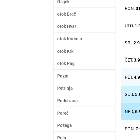
Osijek
PON,
31
otok Brač
UTO,
1.
otok Hvar
otok Korčula
SRI,
2.9
otok Krk
ČET,
3.
otok Pag
Pazin
PET,
4.
Petrinja
SUB,
5.
Podstrana
NED,
6.
Poreč
Požega
PON,
7.
Pula