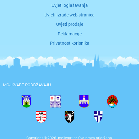
vidna oštrina, dioptrija i opće stanje oka.
nabavljati rabljene ili nove pal
Uvjeti oglašavanja
Pregled je posebno važan kada se simptomi
stvarnim potrebama poslovanja. N
pojačavaju ili kada postoje dodatne smetnje
transportna ambalaža postaje di
Uvjeti izrade web stranica
poput bljeskova, naglog pogoršanja vida ili
sustava, a ne problem koji se odg
boli u oku.Treba imati na umu da nisu sve
paleta kao podrška logistic
Uvjeti prodaje
glavobolje povezane s očima, ali pregled
skladištenjuOsim otkupa, proda
može biti važan korak u otkrivanju uzroka i
važna je za tvrtke koje trebaju
Reklamacije
isključivanju problema vida kao mogućeg
ambalažu za prijevoz i skladište
izvora tegoba. Upravo zato interdisciplinarni
Palete moraju odgovarati namje
pristup i pravodobna dijagnostika imaju važnu
tereta, načinu transporta i sk
Privatnost korisnika
ulogu u očuvanju zdravlja.Kvaliteta vida i
uvjetima. Pravilno odabrana pale
kvaliteta svakodneviceDobar vid ne utječe
rukovanje robom, smanjuje rizik o
samo na jasnoću slike, nego i na opće
i omogućuje bolju organiza
funkcioniranje tijekom dana. Kada oči rade
prostora.Tvrtkama koje redovito 
bez nepotrebnog naprezanja, lakše je zadržati
posebno je važno imati dostupne 
koncentraciju, raditi, učiti i obavljati
su im potrebne. Brza i pouzdan
svakodnevne aktivnosti bez osjećaja
paleta pomaže u održavanju kon
nelagode. Redoviti pregledi vida zato nisu
poslovanja, osobito u proizvodnji,
MOJKVART PODRŽAVAJU
važni samo za oči, nego i za opću kvalitetu
distribuciji gdje zastoji mogu stvo
života.Ako vas muče česte glavobolje,
troškove i probleme u isporuc
osobito nakon rada na blizinu ili vremena
gomilanja, više reda u prostoruVi
provedenog pred ekranima, dobro je provjeriti
može vrlo brzo zauzeti skladište, d
krije li se uzrok u problemima vida. U Očnoj
radni prostor. Osim što stvara n
poliklinici Okulistički centar pacijentima se
otežati kretanje, organizaciju
pristupa detaljno i individualno, s ciljem da se
svakodnevni rad zaposlenika. Red
pravodobno prepoznaju promjene koje mogu
paleta pomaže tvrtkama da oslob
utjecati na svakodnevno funkcioniranje. Više
i bolje upravljaju ambalažom koja 
informacija i narudžbe dostupne su
potrebna.To je posebno korisno z
na njihovom webu.
skladišta, proizvodne pogone, l
tvrtke i sve poslovne korisnike 
Copyright © 2026. mojkvart.hr. Sva prava pridržana.