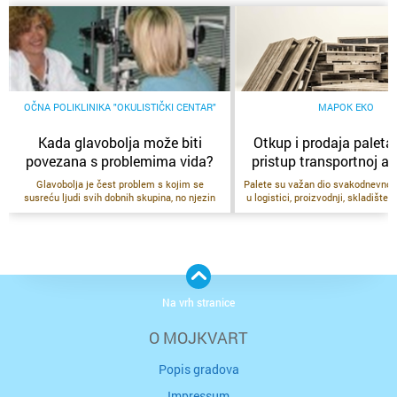
OČNA POLIKLINIKA "OKULISTIČKI CENTAR"
MAPOK EKO
Kada glavobolja može biti
Otkup i prodaja paleta:
povezana s problemima vida?
pristup transportnoj a
Glavobolja je čest problem s kojim se
Palete su važan dio svakodnevnog
susreću ljudi svih dobnih skupina, no njezin
u logistici, proizvodnji, skladištenj
uzrok nije uvijek jednostavno prepoznati. Iako
distribuciji. Koriste se za lakši 
se često povezuje sa stresom, umorom ili
organizaciju robe, skladištenje i 
manjkom sna, u određenim slučajevima može
teretom, a bez njih je teško za
biti povezana i s opterećenjem vida. U Očnoj
učinkovit protok proizvoda od pro
poliklinici Okulistički centar ističu kako se
krajnjeg korisnika. Ipak, palete
problemi s očima ponekad manifestiraju
promatraju samo kao pomoćno sre
upravo kroz učestale ili dugotrajne glavobolje
imaju veliku vrijednost kada se
Na vrh stranice
koje na prvi pogled ne djeluju kao
koriste, održavaju i ponovno v
oftalmološki problem.Kako vid može utjecati
promet.Otkup i prodaja paleta pr
na glavobolju?Kada oči moraju neprestano
praktičan i održiv pristup tran
O MOJKVART
dodatno raditi kako bi izoštrile sliku, dolazi do
ambalaži. Umjesto da se višak pa
naprezanja očnih mišića i vizualnog sustava.
u skladištima, dvorištima ili p
Popis gradova
To se može dogoditi kod neotkrivene ili
prostorima, one se mogu otkupiti, 
neadekvatno korigirane dioptrije,
ponovno iskoristiti ili pripremiti 
Impressum
astigmatizma, dugotrajnog rada na blizinu ili
upotrebu. Takav pristup smanjuje