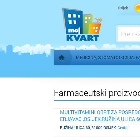
Kardiolog
Osijek
Kućna njega
Logoped
Ljekarna, farmacija
MEDICINA, STOMATOLOGIJA, F
Početna stranica
Farmaceutski proizvod
MULTIVITAMINI OBRT ZA POSREDO
ERJAVAC ,OSIJEK,RUŽINA ULICA 6
SAZNAJ VIŠE
RUŽINA ULICA 60, 31000 OSIJEK
,
Centar