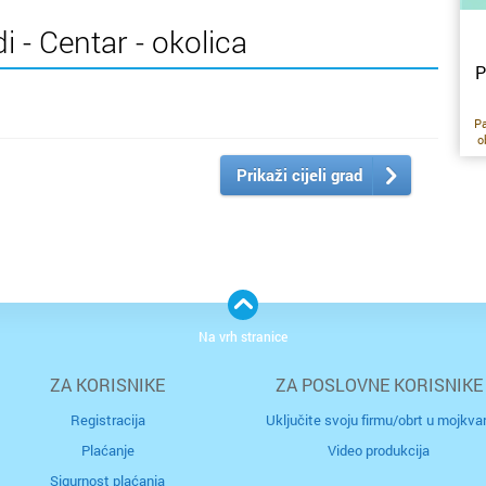
 - Centar - okolica
P
Pa
o
pr
Prikaži cijeli grad
l
i
o
p
re
n
ne
Na vrh stranice
tr
ZA KORISNIKE
ZA POSLOVNE KORISNIKE
Registracija
Uključite svoju firmu/obrt u mojkvar
Plaćanje
Video produkcija
Sigurnost plaćanja
m