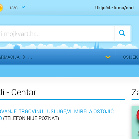
Uho-grlo-nos, Otorinolaringolog
Uključite firmu/obrt
18°C
Urologija
Zaštitna, radna, medicinska odjeća
Zubar, Stomatolog
Odaberi g
ARMACIJA
OSIJEK
i - Centar
Z
VANJE ,TRGOVINU I USLUGE,VL.MIRELA OSTOJIĆ
0
(TELEFON NIJE POZNAT)