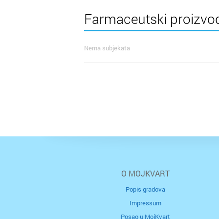
Farmaceutski proizvodi
Nema subjekata
O MOJKVART
Popis gradova
Impressum
Posao u MojKvart