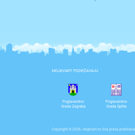
MOJKVART PODRŽAVAJU
Poglavarstvo
Poglavarstvo
Grada Zagreba
Grada Splita
Copyright © 2026. mojkvart.hr. Sva prava pridržana