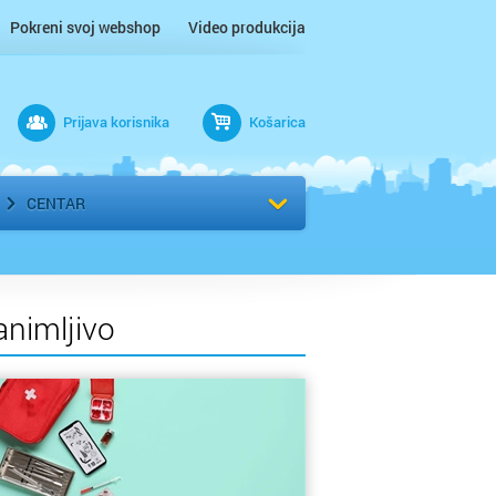
Pokreni svoj webshop
Video produkcija
Prijava korisnika
Košarica
rad
Odaberi kvart
CENTAR
animljivo