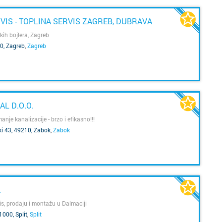
os
to
Slatina
VIS - TOPLINA SERVIS ZAGREB, DUBRAVA
z
d
skih bojlera, Zagreb
Slavons
0, Zagreb
,
Zagreb
b
ne
Solin
po
Split
pr
s
L D.O.O.
p
Sukoša
do
nje kanalizacije - brzo i efikasno!!!
i 43, 49210, Zabok
,
Zabok
Trogir
Umag
Varaždi
.
vis, prodaju i montažu u Dalmaciji
Velika 
1000, Split
,
Split