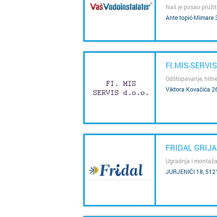
Naš je posao pružit
SAZNAJ VIŠE
Ante topić-Mimare 
FI.MIS-SERVIS
Odštopavanje, hitne
Viktora Kovačića 2
SAZNAJ VIŠE
FRIDAL GRIJA
Ugradnja i montaža
JURJENIĆI 18, 512
SAZNAJ VIŠE