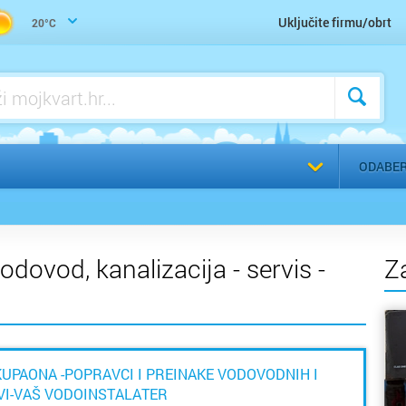
Trgovina građevinskog materijala
Daruvar
Uključite firmu/obrt
20°C
Voda, vodoinstalater, vodovod, kanalizacija - servis
Donja S
Voda, vodoinstalater, vodovod, kanalizacija - ugradnja
Drniš
a
Dubrovn
ODABER
Dugo Se
Gospić
odovod, kanalizacija - servis -
Z
Imotski
Ivanić 
Jastreb
UPAONA -POPRAVCI I PREINAKE VODOVODNIH I
VI-VAŠ VODOINSTALATER