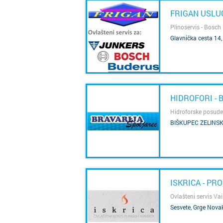
FRIGAN USLU
Plinoservis - Bosch 
Glavnička cesta 14,
SAZNAJ VIŠE
HIDROFORI - 
Hidroforske posude
BIŠKUPEC ZELINSKI
SAZNAJ VIŠE
ISKRICA - PR
Ovlašteni servis Vail
Sesvete, Grge Nova
SAZNAJ VIŠE