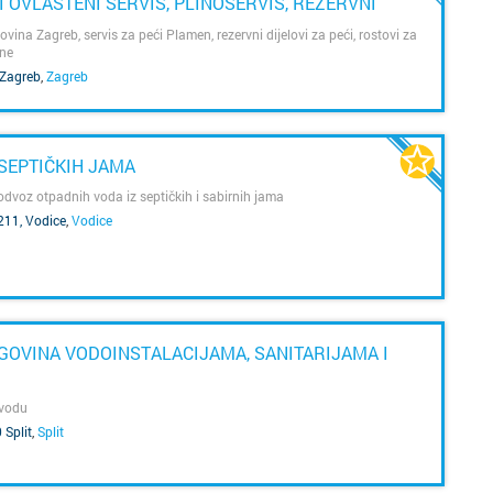
Poreč
 I OVLAŠTENI SERVIS, PLINOSERVIS, REZERVNI
ur
sv
z
ina Zagreb, servis za peći Plamen, rezervni dijelovi za peći, rostovi za
ine
Požega
s
 Zagreb
,
Zagreb
ut
a
bo
Pula
ne
s
Rijeka
SEPTIČKIH JAMA
ko
Pr
 odvoz otpadnih voda iz septičkih i sabirnih jama
o
Rovinj
gr
211, Vodice
,
Vodice
k
i
s
Samobo
d
im
Šibenik
s
RGOVINA VODOINSTALACIJAMA, SANITARIJAMA I
Sinj
 vodu
Sisak
ra
 Split
,
Split
Skradin