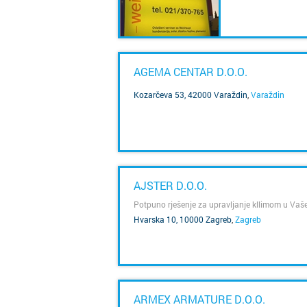
SAZNAJ VIŠE
AGEMA CENTAR D.O.O.
Kozarčeva 53, 42000 Varaždin
,
Varaždin
SAZNAJ VIŠE
AJSTER D.O.O.
Potpuno rješenje za upravljanje kllimom u Va
Hvarska 10, 10000 Zagreb
,
Zagreb
SAZNAJ VIŠE
ARMEX ARMATURE D.O.O.