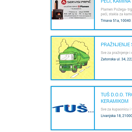
PEĆI, KAMINA
DIJELOVI
Plamen Požega- trgov
peći, stakla za kam
SAZNAJ VIŠE
Trnava 51a, 10040
PRAŽNJENJE 
Sve za pražnjenje i
Zatonska ul. 34, 22
SAZNAJ VIŠE
TUŠ D.O.O. T
KERAMIKOM
Sve za kupaonicu i
SAZNAJ VIŠE
Livanjska 18, 21000