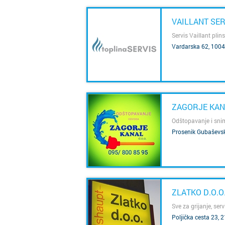
VAILLANT SER
Servis Vaillant plin
Vardarska 62, 1004
SAZNAJ VIŠE
ZAGORJE KANA
Odštopavanje i snima
Prosenik Gubaševsk
SAZNAJ VIŠE
ZLATKO D.O.O
Sve za grijanje, ser
Poljička cesta 23, 2