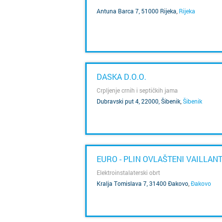
Antuna Barca 7, 51000 Rijeka
,
Rijeka
SAZNAJ VIŠE
DASKA D.O.O.
Crpljenje crnih i septičkih jama
Dubravski put 4, 22000, Šibenik
,
Šibenik
SAZNAJ VIŠE
EURO - PLIN OVLAŠTENI VAILLAN
Elektroinstalaterski obrt
Kralja Tomislava 7, 31400 Đakovo
,
Đakovo
SAZNAJ VIŠE