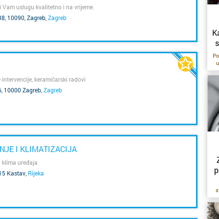
Karlova
i Vam uslugu kvalitetno i na vrijeme.
38, 10090, Zagreb
,
Zagreb
Kaštela
K
s
Knin
Po
u
Koprivn
na
 intervencije, keramičarski radovi
6, 10000 Zagreb
,
Zagreb
Kraljevi
re
i
Krapina
či
u
Križevci
p
NJE I KLIMATIZACIJA
 klima uređaja
Kutina
pa
p
15 Kastav
,
Rijeka
ni
Labin
s
n
Makars
pr
d