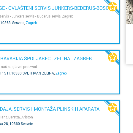
z
GE - OVLAŠTENI SERVIS JUNKERS-BEDERUS-BOSCH
Marija B
pr
m
za
servis - Junkers servis - Buderus servis, Zagreb
ka
 10363, Sesvete
,
Zagreb
Metkovi
hi
po
v
Nin
ne
d
Nova Gr
si
s
bi
BRAVARIJA ŠPOLJAREC - ZELINA - ZAGREB
ko
Novalja
 naš su glavni proizvod
uz
p
bu
 15 H, 10380 SVETI IVAN ZELINA
,
Zagreb
t
t
s
j
ta
Novigra
u
u
v
Re
j
Omiš
up
ri
g
k
ODAJA, SERVIS I MONTAŽA PLINSKIH APARATA
Opatija
s
o
lant, Beretta, Ariston
k
ka
Oroslav
ka 28, 10360 Sesvete
tr
b
o
re