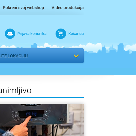
Pokreni svoj webshop
Video produkcija
tubica
Prijava korisnika
Košarica
ik
ITE LOKACIJU
lo
animljivo
Grad
arsko