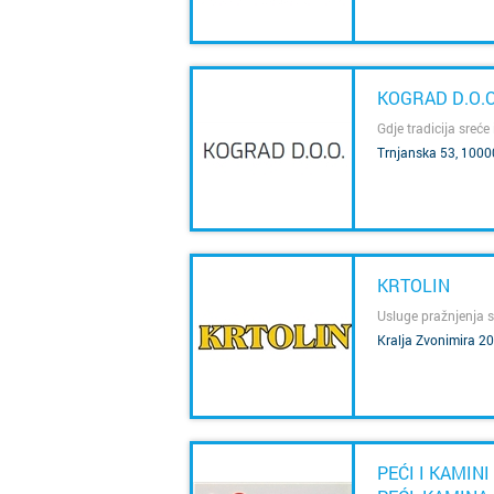
KOGRAD D.O.O
Gdje tradicija sreće
Trnjanska 53, 1000
SAZNAJ VIŠE
KRTOLIN
Usluge pražnjenja s
Kralja Zvonimira 20
SAZNAJ VIŠE
PEĆI I KAMIN