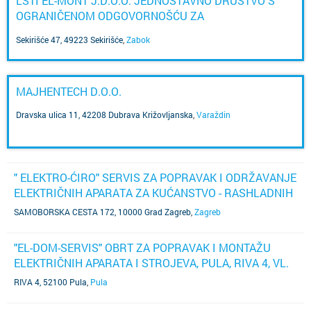
LSTI EL-MONT J.D.O.O. JEDNOSTAVNO DRUŠTVO S
OGRANIČENOM ODGOVORNOŠĆU ZA
ELEKTROINSTALACIJSKE RADOVE
Sekirišće 47, 49223 Sekirišće
,
Zabok
MAJHENTECH D.O.O.
Dravska ulica 11, 42208 Dubrava Križovljanska
,
Varaždin
" ELEKTRO-ĆIRO" SERVIS ZA POPRAVAK I ODRŽAVANJE
ELEKTRIČNIH APARATA ZA KUĆANSTVO - RASHLADNIH
I KLIMA UREĐAJA - VL. ĆIRIL TADIN, ZAGREB,
SAMOBORSKA CESTA 172, 10000 Grad Zagreb
,
Zagreb
SAMOBORSKA CESTA 172
"EL-DOM-SERVIS" OBRT ZA POPRAVAK I MONTAŽU
ELEKTRIČNIH APARATA I STROJEVA, PULA, RIVA 4, VL.
MILAN DEBELJUH
RIVA 4, 52100 Pula
,
Pula