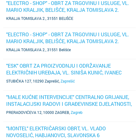
"ELECTRO - SHOP" - OBRT ZA TRGOVINU I USLUGE, VL.
MARIO KRALJIK, BELIŠĆE, KRALJA TOMISLAVA 2.
KRALJA TOMISLAVA 2., 31551 BELIŠĆE
"ELECTRO - SHOP" - OBRT ZA TRGOVINU I USLUGE, VL.
MARIO KRALJIK, BELIŠĆE, KRALJA TOMISLAVA 2.
KRALJA TOMISLAVA 2., 31551 Belišće
"ESK" OBRT ZA PROIZVODNJU I ODRŽAVANJE
ELEKTRIČNIH UREĐAJA, VL. SINIŠA KUNIĆ, IVANEC
BISTRANSKI, STUBIČKA 127
STUBIČKA 127, 10290 Zaprešić
,
Zaprešić
"MALE KUĆNE INTERVENCIJE" CENTRALNO GRIJANJE,
INSTALACIJSKI RADOVI I GRAĐEVINSKE DJELATNOSTI,
VL. BRUNO SEDAK,ZAGREB,PRERADOVIĆEVA 12
PRERADOVIĆEVA 12, 10000 ZAGREB
,
Zagreb
"MONTEL" ELEKTRIČARSKI OBRT, VL. VLADO
NOVOSELIĆ, HABJANOVCI, SLAVONSKA 6