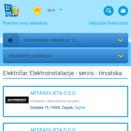
20°C
Pokreni svoj webshop
Uključite firmu/obrt
NEKRETNINE I GRADNJA
Početna stranica
ODABERITE LOKACIJU
Električar, Elektroinstalacije - servis - Hrvatska
ART-RASVJETA D.O.O.
Moderna i dekorativna rasvjeta
Ozaljska 75, 10000, Zagreb
,
Zagreb
ART-RASVJETA D.O.O.