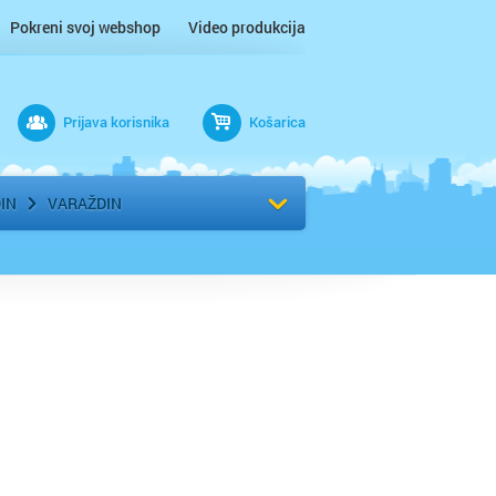
Pokreni svoj webshop
Video produkcija
Prijava korisnika
Košarica
rad
Odaberi kvart
IN
VARAŽDIN