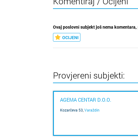
Komentiraj / Ocijeni
Ovaj poslovni subjekt još nema komentara, 
OCIJENI
Provjereni subjekti:
AGEMA CENTAR D.O.O.
Kozarčeva 53
,
Varaždin
SAZNAJ VIŠE