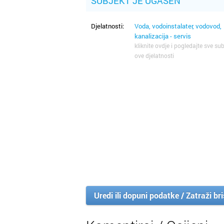
SUBJEKT JE UGAŠEN
Djelatnosti:
Voda, vodoinstalater, vodovod,
kanalizacija - servis
kliknite ovdje i pogledajte sve sub
ove djelatnosti
Uredi ili dopuni podatke / Zatraži br