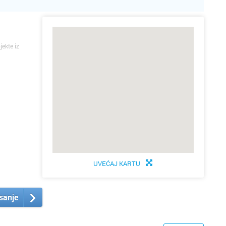
jekte iz
UVEĆAJ KARTU
isanje