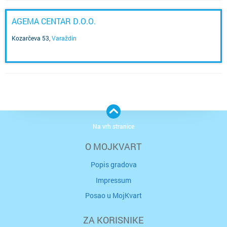
AGEMA CENTAR D.O.O.
Kozarčeva 53
,
Varaždin
Na vrh stranice
O MOJKVART
Popis gradova
Impressum
Posao u MojKvart
ZA KORISNIKE