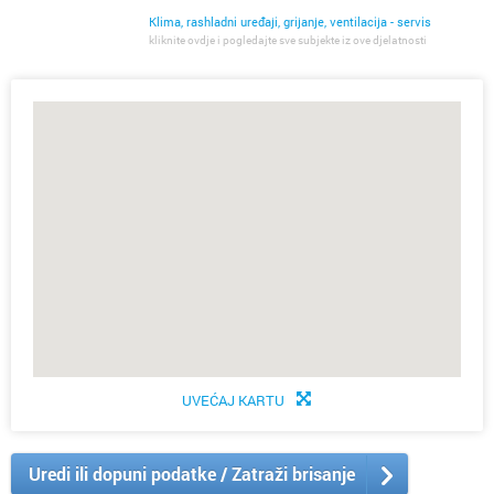
Klima, rashladni uređaji, grijanje, ventilacija - servis
kliknite ovdje i pogledajte sve subjekte iz ove djelatnosti
UVEĆAJ KARTU
Uredi ili dopuni podatke / Zatraži brisanje