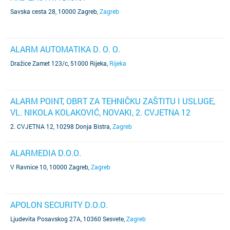
Savska cesta 28, 10000 Zagreb
,
Zagreb
ALARM AUTOMATIKA D. O. O.
Dražice Zamet 123/c, 51000 Rijeka
,
Rijeka
ALARM POINT, OBRT ZA TEHNIČKU ZAŠTITU I USLUGE,
VL. NIKOLA KOLAKOVIĆ, NOVAKI, 2. CVJETNA 12
2. CVJETNA 12, 10298 Donja Bistra
,
Zagreb
ALARMEDIA D.O.O.
V Ravnice 10, 10000 Zagreb
,
Zagreb
APOLON SECURITY D.O.O.
Ljudevita Posavskog 27A, 10360 Sesvete
,
Zagreb