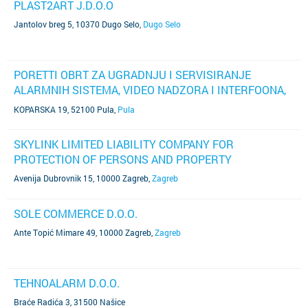
PLAST2ART J.D.O.O
Jantolov breg 5, 10370 Dugo Selo
,
Dugo Selo
PORETTI OBRT ZA UGRADNJU I SERVISIRANJE
ALARMNIH SISTEMA, VIDEO NADZORA I INTERFOONA,
VL. DAVOR POROPAT PORETTI
KOPARSKA 19, 52100 Pula
,
Pula
SKYLINK LIMITED LIABILITY COMPANY FOR
PROTECTION OF PERSONS AND PROPERTY
Avenija Dubrovnik 15, 10000 Zagreb
,
Zagreb
SOLE COMMERCE D.O.O.
Ante Topić Mimare 49, 10000 Zagreb
,
Zagreb
TEHNOALARM D.O.O.
Braće Radića 3, 31500 Našice