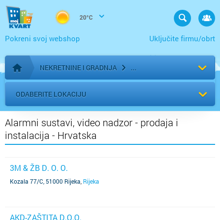
20°C
Pokreni svoj webshop
Uključite firmu/obrt
NEKRETNINE I GRADNJA
Početna stranica
ODABERITE LOKACIJU
Alarmni sustavi, video nadzor - prodaja i
instalacija - Hrvatska
3M & ŽB D. O. O.
Kozala 77/C, 51000 Rijeka
,
Rijeka
AKD-ZAŠTITA D.O.O.