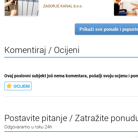
ZAGORJE KANAL d.o.o.
SAZNAJ VIŠE
Prikaži sve ponude i popust
Komentiraj / Ocijeni
Ovaj poslovni subjekt još nema komentara, pošalji svoju ocjenu i po
OCIJENI
Postavite pitanje / Zatražite ponud
Odgovaramo u roku 24h