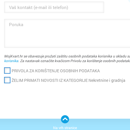
Cijela d
MojKvart.hr se obavezuje pružati zaštitu osobnih podataka korisnika u skladu sa
Osijek
korisnika
. Za nastavak označite kvačicom Privolu za korištenje osobnih podatak
PRIVOLA ZA KORIŠTENJE OSOBNIH PODATAKA
Rijeka
ŽELIM PRIMATI NOVOSTI IZ KATEGORIJE Nekretnine i gradnja
Split
Zagreb
Bakar
Benkov
Na vrh stranice