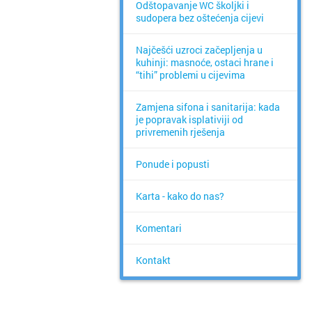
Odštopavanje WC školjki i
sudopera bez oštećenja cijevi
Najčešći uzroci začepljenja u
kuhinji: masnoće, ostaci hrane i
“tihi” problemi u cijevima
Zamjena sifona i sanitarija: kada
je popravak isplativiji od
privremenih rješenja
Ponude i popusti
Karta - kako do nas?
Komentari
Kontakt