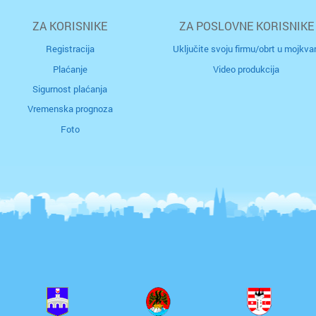
ZA KORISNIKE
ZA POSLOVNE KORISNIKE
Biograd
Registracija
Uključite svoju firmu/obrt u mojkvar
Bjelova
Plaćanje
Video produkcija
Sigurnost plaćanja
Buzet
Vremenska prognoza
Foto
Čakovec
Čazma
Đakovo
Daruvar
Donja S
Drniš