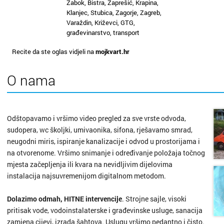
Zabok, Bistra, Zaprešić, Krapina,
Klanjec, Stubica, Zagorje, Zagreb,
Varaždin, Križevci, GTG,
građevinarstvo, transport
Recite da ste oglas vidjeli na
mojkvart.hr
O nama
Odštopavamo i vršimo video pregled za sve vrste odvoda,
sudopera, wc školjki, umivaonika, sifona, rješavamo smrad,
neugodni miris, ispiranje kanalizacije i odvod u prostorijama i
na otvorenome. Vršimo snimanje i određivanje položaja točnog
mjesta začepljenja ili kvara na nevidljivim dijelovima
instalacija najsuvremenijom digitalnom metodom.
Dolazimo odmah, HITNE intervencije
. Strojne sajle, visoki
pritisak vode, vodoinstalaterske i građevinske usluge, sanacija
zamjena cijevi, izrada šahtova. Uslugu vršimo pedantno i čisto.