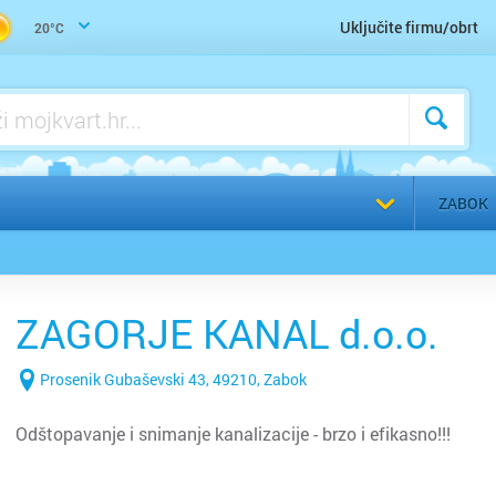
Trgovina građevinskog materijala
Uključite firmu/obrt
20°C
Voda, vodoinstalater, vodovod, kanalizacija - servis
Voda, vodoinstalater, vodovod, kanalizacija - ugradnja
a
Odaberi g
ZABOK
ZAGORJE KANAL d.o.o.
Prosenik Gubaševski 43, 49210, Zabok
Odštopavanje i snimanje kanalizacije - brzo i efikasno!!!