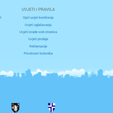
UVJETI I PRAVILA
 n/m
t
Opći uvjeti korištenja
r
Uvjeti oglašavanja
Uvjeti izrade web stranica
Uvjeti prodaje
Reklamacije
 / Međimurje
Privatnost korisnika
tubica