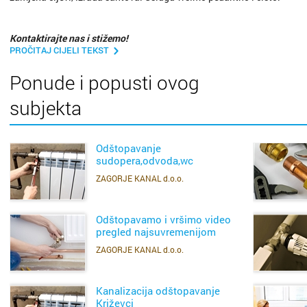
Kontaktirajte nas i stižemo!
PROČITAJ CIJELI TEKST
Ponude i popusti ovog
subjekta
Odštopavanje
sudopera,odvoda,wc
školjki,umivaonika Bjelovar,
ZAGORJE KANAL d.o.o.
SAZNAJ VIŠE
Križevci, Koprivnica
Odštopavamo i vršimo video
pregled najsuvremenijom
metodom -VDLR Zagreb
ZAGORJE KANAL d.o.o.
SAZNAJ VIŠE
Kanalizacija odštopavanje
Križevci