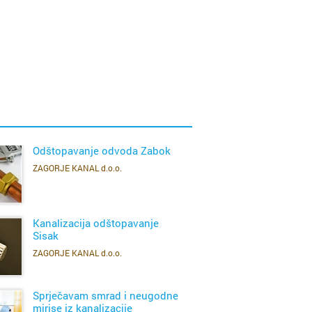
Odštopavanje odvoda Zabok
ZAGORJE KANAL d.o.o.
SAZNAJ VIŠE
Kanalizacija odštopavanje
Sisak
ZAGORJE KANAL d.o.o.
SAZNAJ VIŠE
Sprječavam smrad i neugodne
mirise iz kanalizacije