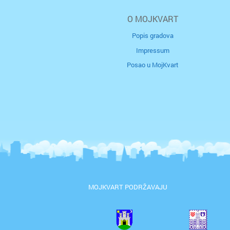
O MOJKVART
Popis gradova
Impressum
Posao u MojKvart
MOJKVART PODRŽAVAJU