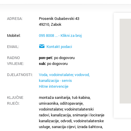
ADRESA:
Prosenik Gubaševski 43
49210, Zabok
Mobitel:
095 8008 ... - Klikni za broj
EMAIL:
Kontakt podaci
RADNO
pon-pet:
po dogovoru
VRIJEME
:
sub:
po dogovoru
DJELATNOSTI:
Voda, vodoinstalater, vodovod,
kanalizacija - servis
Hitne intervencije
KLJUČNE
montaža sanitarija, tuš-kabina,
RIJEČI:
umivaonika, odštopavanje,
vodoinstalater, vodoinstalaterski
radovi, kanalizacija, snimanje i lociranje
kanalizacije, odvodi, vodoinstalaterske
usluge, sanacija cijevi, izrada šahtova,