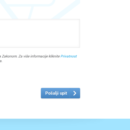
ržava
 Zakonom. Za više informacije kliknite
Privatnost
a.
Pošalji upit
ac