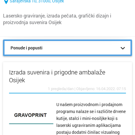
Sarajevska 10, 31000, Osijek
Lasersko graviranje, izrada pečata, grafički dizajn i
proizvodnja suvenira Osijek
Ponude i popusti
Izrada suvenira i prigodne ambalaže
Osijek
1 pregleda/dan | Objavljeno: 16.04.2022. 07:15
U našem proizvodnom i prodajnom
programu nalaze se i različite drvene
kutije, stalci i mini-nosiljke koji s
laserski ugraviranim aplikacijama
postaju dodatni činilac vizualnog