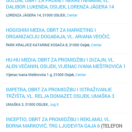
GOLDAL OBRT ZA PROMET NEKRETNINAMA, VL.
DALIBOR LUKENDA, OSIJEK, LORENZA JÄGERA 14
(TELEFON NIJE POZNAT)
LORENZA JÄGERA 14, 31000 OSIJEK
,
Centar
HOGISHIM MEDIA, OBRT ZA MARKETING I
ORGANIZACIJU DOGAĐAJA, VL. ARIANA VEOČIĆ,
OSIJEK, PARK KRALJICE KATARINE KOSAČA 8
PARK KRALJICE KATARINE KOSAČA 8, 31000 Osijek
,
Centar
(TELEFON NIJE POZNAT)
HU-HU MEDIA, OBRT ZA PROMIDŽBU I DIZAJN, VL.
ALEN VEČANIN, OSIJEK, VIJENAC IVANA MEŠTROVIĆA 1
G
(TELEFON NIJE POZNAT)
Vijenac Ivana Meštrovića 1 g, 31000 Osijek
,
Centar
IMPETRA, OBRT ZA PROMIDŽBU I ISTRAŽIVANJE
TRŽIŠTA, VL. RELJA DOMAZET, OSIJEK, UMAŠKA 3
(TELEFON NIJE POZNAT)
UMAŠKA 3, 31000 OSIJEK
,
Jug II
INCEPTIO, OBRT ZA PROMIDŽBU I REKLAMU, VL.
BORNA MARKOVIĆ, TRG LJUDEVITA GAJA 6
(TELEFON