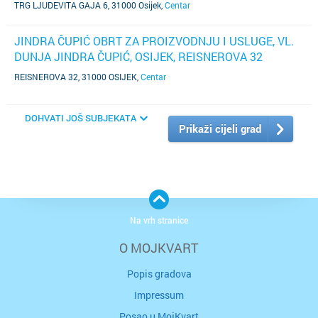
NIJE POZNAT)
TRG LJUDEVITA GAJA 6, 31000 Osijek
,
Centar
JINDRA ČUPIĆ OBRT ZA PROIZVODNJU I USLUGE, VL.
DUNJA JINDRA ČUPIĆ, OSIJEK, REISNEROVA 32
(TELEFON NIJE POZNAT)
REISNEROVA 32, 31000 OSIJEK
,
Centar
DOHVATI JOŠ SUBJEKATA
Prikaži cijeli grad
Na vrh stranice
O MOJKVART
Popis gradova
Impressum
Posao u MojKvart