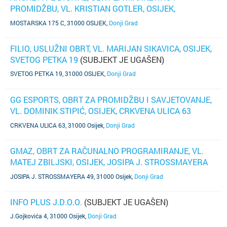
PROMIDŽBU, VL. KRISTIAN GOTLER, OSIJEK,
MOSTARSKA 175C
(SUBJEKT JE UGAŠEN)
MOSTARSKA 175 C, 31000 OSIJEK
,
Donji Grad
FILIO, USLUŽNI OBRT, VL. MARIJAN SIKAVICA, OSIJEK,
SVETOG PETKA 19
(SUBJEKT JE UGAŠEN)
SVETOG PETKA 19, 31000 OSIJEK
,
Donji Grad
GG ESPORTS, OBRT ZA PROMIDŽBU I SAVJETOVANJE,
VL. DOMINIK STIPIĆ, OSIJEK, CRKVENA ULICA 63
(SUBJEKT JE UGAŠEN)
CRKVENA ULICA 63, 31000 Osijek
,
Donji Grad
GMAZ, OBRT ZA RAČUNALNO PROGRAMIRANJE, VL.
MATEJ ZBILJSKI, OSIJEK, JOSIPA J. STROSSMAYERA
49
(SUBJEKT JE UGAŠEN)
JOSIPA J. STROSSMAYERA 49, 31000 Osijek
,
Donji Grad
INFO PLUS J.D.O.O.
(SUBJEKT JE UGAŠEN)
J.Gojkovića 4, 31000 Osijek
,
Donji Grad