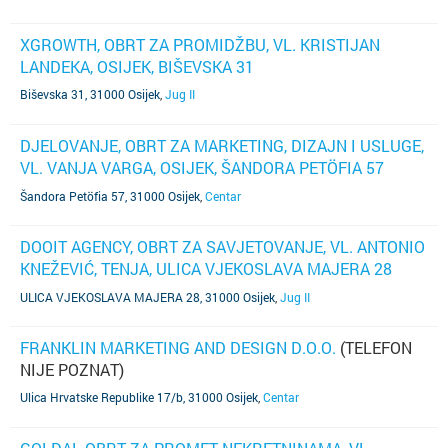
XGROWTH, OBRT ZA PROMIDŽBU, VL. KRISTIJAN
LANDEKA, OSIJEK, BIŠEVSKA 31
Biševska 31, 31000 Osijek
,
Jug II
DJELOVANJE, OBRT ZA MARKETING, DIZAJN I USLUGE,
VL. VANJA VARGA, OSIJEK, ŠANDORA PETÖFIA 57
(TELEFON NIJE POZNAT)
Šandora Petöfia 57, 31000 Osijek
,
Centar
DOOIT AGENCY, OBRT ZA SAVJETOVANJE, VL. ANTONIO
KNEŽEVIĆ, TENJA, ULICA VJEKOSLAVA MAJERA 28
(TELEFON NIJE POZNAT)
ULICA VJEKOSLAVA MAJERA 28, 31000 Osijek
,
Jug II
FRANKLIN MARKETING AND DESIGN D.O.O.
(TELEFON
NIJE POZNAT)
Ulica Hrvatske Republike 17/b, 31000 Osijek
,
Centar