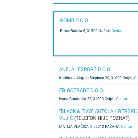
ROMB D.O.O.
Braće Radića 6, 31500 Našice
,
Centar
SAZNAJ VIŠE
ANELA - EXPORT D.O.O.
SAZNAJ VIŠE
Kardinala Alojzija Stepinca 20, 31000 Osijek
,
Ce
FRIGOTRADE D.O.O.
SAZNAJ VIŠE
Ivana Gundulića 28, 31000 Osijek
,
Centar
"BLACK & FIXO" AUTOLAKIRERSKI O
VUJIĆ
(TELEFON NIJE POZNAT)
SAZNAJ VIŠE
MATIJA VLAČIĆA 9, 52212 FAŽANA
,
Centar