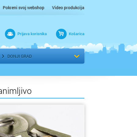
Pokreni svoj webshop
Video produkcija
Prijava korisnika
Košarica
rad
Odaberi kvart
DONJI GRAD
animljivo