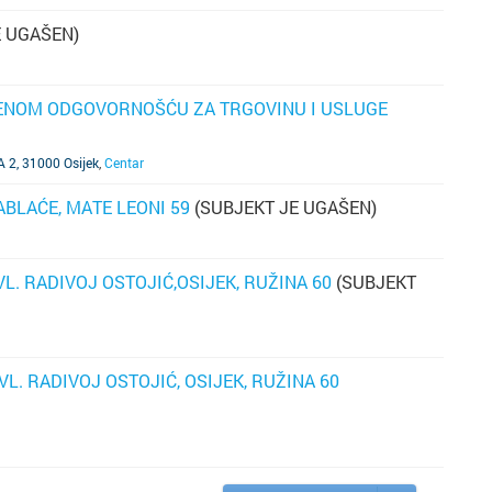
m
E UGAŠEN)
ko
o
ENOM ODGOVORNOŠĆU ZA TRGOVINU I USLUGE
, 31000 Osijek
,
Centar
ZABLAĆE, MATE LEONI 59
(SUBJEKT JE UGAŠEN)
L. RADIVOJ OSTOJIĆ,OSIJEK, RUŽINA 60
(SUBJEKT
VL. RADIVOJ OSTOJIĆ, OSIJEK, RUŽINA 60