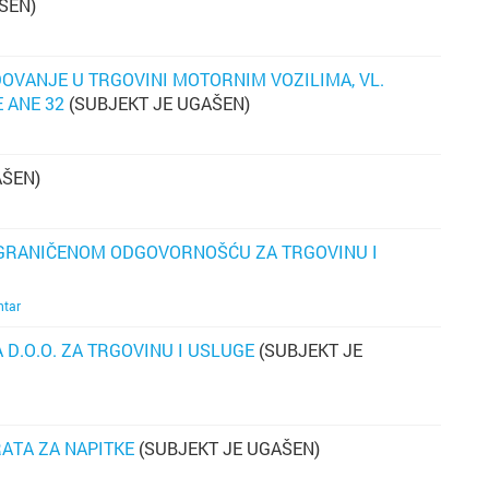
ŠEN)
OVANJE U TRGOVINI MOTORNIM VOZILIMA, VL.
D
 ANE 32
(SUBJEKT JE UGAŠEN)
z
na
o
kl
fu
lj
AŠEN)
in
ci
t
GRANIČENOM ODGOVORNOŠĆU ZA TRGOVINU I
s
m
ntar
ku
z
D.O.O. ZA TRGOVINU I USLUGE
(SUBJEKT JE
do
K
ATA ZA NAPITKE
(SUBJEKT JE UGAŠEN)
K