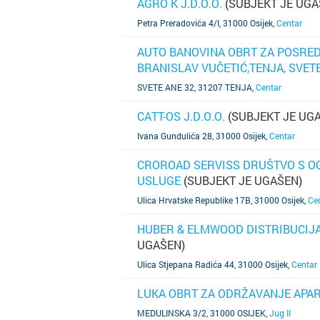
AGRO K J.D.O.O.
(SUBJEKT JE UGA
SAZNAJ VIŠE
Petra Preradovića 4/I, 31000 Osijek
,
Centar
AUTO BANOVINA OBRT ZA POSRED
BRANISLAV VUČETIĆ,TENJA, SVETE
SAZNAJ VIŠE
SVETE ANE 32, 31207 TENJA
,
Centar
CATT-OS J.D.O.O.
(SUBJEKT JE UG
SAZNAJ VIŠE
Ivana Gundulića 28, 31000 Osijek
,
Centar
CROROAD SERVISS DRUŠTVO S O
USLUGE
(SUBJEKT JE UGAŠEN)
SAZNAJ VIŠE
Ulica Hrvatske Republike 17B, 31000 Osijek
,
Ce
HUBER & ELMWOOD DISTRIBUCIJA 
UGAŠEN)
SAZNAJ VIŠE
Ulica Stjepana Radića 44, 31000 Osijek
,
Centar
LUKA OBRT ZA ODRŽAVANJE APAR
SAZNAJ VIŠE
MEDULINSKA 3/2, 31000 OSIJEK
,
Jug II