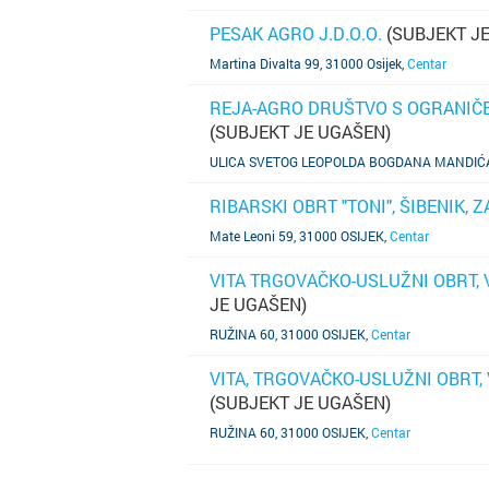
PESAK AGRO J.D.O.O.
(SUBJEKT J
SAZNAJ VIŠE
Martina Divalta 99, 31000 Osijek
,
Centar
REJA-AGRO DRUŠTVO S OGRANIČ
(SUBJEKT JE UGAŠEN)
SAZNAJ VIŠE
ULICA SVETOG LEOPOLDA BOGDANA MANDIĆA 2
RIBARSKI OBRT "TONI", ŠIBENIK, 
SAZNAJ VIŠE
Mate Leoni 59, 31000 OSIJEK
,
Centar
VITA TRGOVAČKO-USLUŽNI OBRT, V
JE UGAŠEN)
SAZNAJ VIŠE
RUŽINA 60, 31000 OSIJEK
,
Centar
VITA, TRGOVAČKO-USLUŽNI OBRT, 
(SUBJEKT JE UGAŠEN)
SAZNAJ VIŠE
RUŽINA 60, 31000 OSIJEK
,
Centar