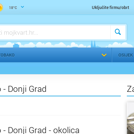
Žig, Pečat, Štambilj, Graviranje
Uključite firmu/obrt
18°C
Odaberi g
 TOBAKO
OSIJEK
 - Donji Grad
Z
 - Donji Grad - okolica