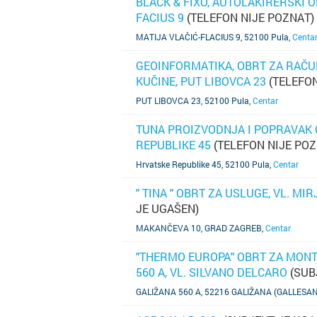
BLACK & FIXO, AUTOLAKIRERSKI OB
FACIUS 9
(TELEFON NIJE POZNAT)
SAZNAJ VIŠE
MATIJA VLAČIĆ-FLACIUS 9, 52100 Pula
,
Centa
GEOINFORMATIKA, OBRT ZA RAČUN
KUČINE, PUT LIBOVCA 23
(TELEFON
SAZNAJ VIŠE
PUT LIBOVCA 23, 52100 Pula
,
Centar
TUNA PROIZVODNJA I POPRAVAK O
REPUBLIKE 45
(TELEFON NIJE POZ
SAZNAJ VIŠE
Hrvatske Republike 45, 52100 Pula
,
Centar
" TINA " OBRT ZA USLUGE, VL. M
JE UGAŠEN)
SAZNAJ VIŠE
MAKANČEVA 10, GRAD ZAGREB
,
Centar
"THERMO EUROPA" OBRT ZA MONT
560 A, VL. SILVANO DELCARO
(SUB
SAZNAJ VIŠE
GALIŽANA 560 A, 52216 GALIŽANA (GALLESA