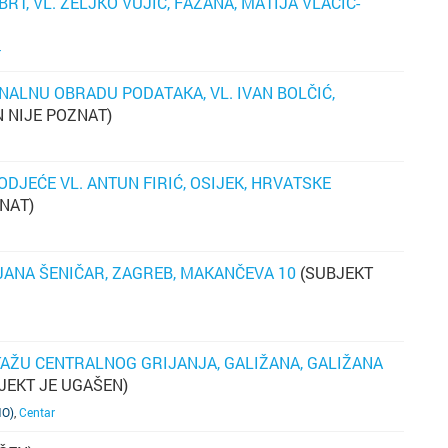
RT, VL. ŽELJKO VUJIĆ, FAŽANA, MATIJA VLAČIĆ-
t
s
na
pr
k
r
zn
os
ALNU OBRADU PODATAKA, VL. IVAN BOLČIĆ,
je
T
d
 NIJE POZNAT)
k
DJEĆE VL. ANTUN FIRIĆ, OSIJEK, HRVATSKE
n
ra
NAT)
pr
s
s
sv
IRJANA ŠENIČAR, ZAGREB, MAKANČEVA 10
(SUBJEKT
pr
ču
p
s
kv
o
s
AŽU CENTRALNOG GRIJANJA, GALIŽANA, GALIŽANA
i
k
JEKT JE UGAŠEN)
pr
d
žu
NO)
,
Centar
vr