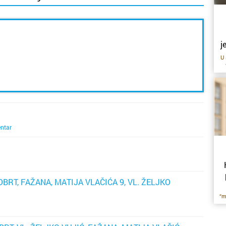
j
U 
ri
lo
kv
ntar
O
Lj
U 
o
BRT, FAŽANA, MATIJA VLAČIĆA 9, VL. ŽELJKO
Ni
il
“m
k
kl
o