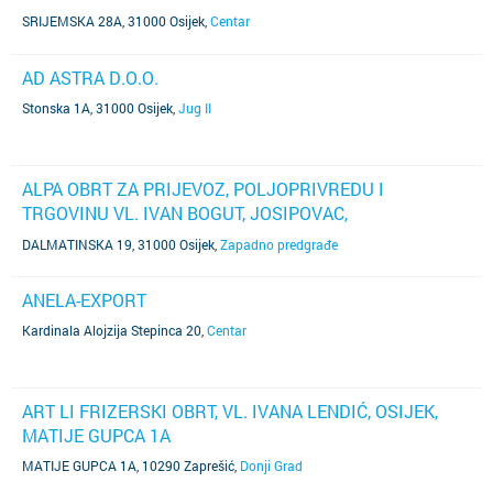
SRIJEMSKA 28A, 31000 Osijek
,
Centar
AD ASTRA D.O.O.
Stonska 1A, 31000 Osijek
,
Jug II
ALPA OBRT ZA PRIJEVOZ, POLJOPRIVREDU I
TRGOVINU VL. IVAN BOGUT, JOSIPOVAC,
DALMATINSKA 19
DALMATINSKA 19, 31000 Osijek
,
Zapadno predgrađe
ANELA-EXPORT
Kardinala Alojzija Stepinca 20
,
Centar
ART LI FRIZERSKI OBRT, VL. IVANA LENDIĆ, OSIJEK,
MATIJE GUPCA 1A
MATIJE GUPCA 1A, 10290 Zaprešić
,
Donji Grad