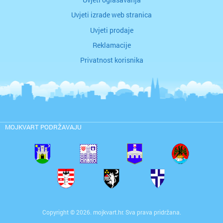
Uvjeti izrade web stranica
Uvjeti prodaje
Reklamacije
Privatnost korisnika
MOJKVART PODRŽAVAJU
Copyright © 2026. mojkvart.hr. Sva prava pridržana.