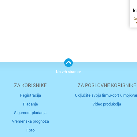
na
k
o
Ni
Ku
mo
il
k
ra
r
o
tr
s
prv
k
z
o
zn
u
U
Na vrh stranice
T
p
po
“o
ZA KORISNIKE
ZA POSLOVNE KORISNIKE
z
na
sa
Registracija
Uključite svoju firmu/obrt u mojkvar
n
ra
a
Plaćanje
Video produkcija
U
pr
ko
Sigurnost plaćanja
p
s
st
Vremenska prognoza
sv
o
Foto
Fr
ču