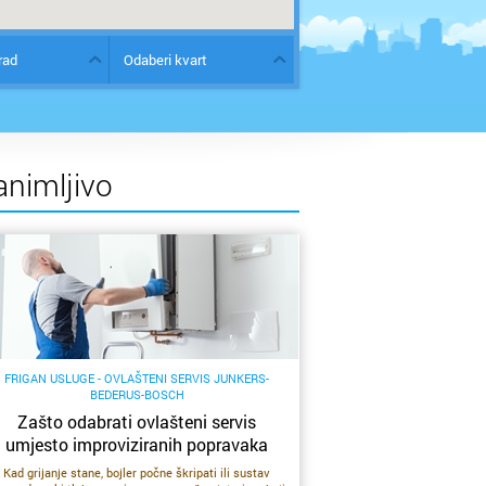
rad
Odaberi kvart
animljivo
FRIGAN USLUGE - OVLAŠTENI SERVIS JUNKERS-
BEDERUS-BOSCH
Zašto odabrati ovlašteni servis
umjesto improviziranih popravaka
Kad grijanje stane, bojler počne škripati ili sustav