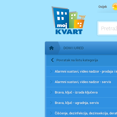
Osijek
DOM I URED
Početna stranica
Povratak na listu kategorija
Alarmni sustavi, video nadzor - servis
Brava, ključ - izrada ključeva
Brava, ključ - ugradnja, servis
Čišćenje, dezinfekcija, dezinsekcija, derat