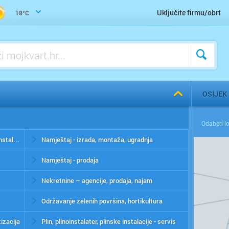
Uključite firmu/obrt
18°C
OSIJEK
Alarmni sustavi, video nadzor - prodaja i instalacija
Namještaj - izrada, montaža, ugradnja
Namještaj - prodaja
Nekretnine – agencije, prodaja, najam
Održavanje zelenih površina, hortikultura
izacija
Plin, plinoinstalater, plinske instalacije - servis