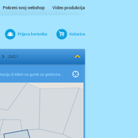
Pokreni svoj webshop
Video produkcija
Prijava korisnika
Košarica
JUG I
Odaberi lokaciju ili klikni na gumb za geolociranje