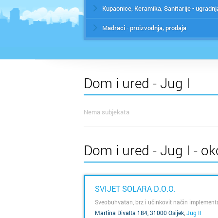
Kupaonice, Keramika, Sanitarije - ugradnj
Madraci - proizvodnja, prodaja
Dom i ured - Jug I
Nema subjekata
Dom i ured - Jug I - ok
SVIJET SOLARA D.O.O.
Sveobuhvatan, brz i učinkovit način implementa
Martina Divalta 184, 31000 Osijek
,
Jug II