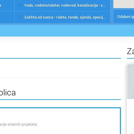
a
Voda, vodoinstalater, vodovod, kanalizacija - servis
Odaberi g
Zaštita od sunca - rolete, tende, sjenila, specijalni premazi i folije
Z
olica
cije solarnih projekata.