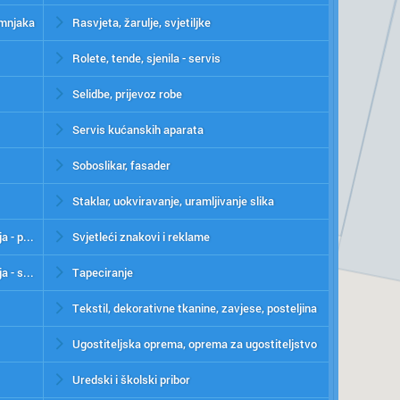
imnjaka
Rasvjeta, žarulje, svjetiljke
Rolete, tende, sjenila - servis
Selidbe, prijevoz robe
Servis kućanskih aparata
Soboslikar, fasader
Staklar, uokviravanje, uramljivanje slika
Klima, rashladni uređaji, grijanje, ventilacija - prodaja
Svjetleći znakovi i reklame
Klima, rashladni uređaji, grijanje, ventilacija - servis
Tapeciranje
Tekstil, dekorativne tkanine, zavjese, posteljina
Ugostiteljska oprema, oprema za ugostiteljstvo
Uredski i školski pribor