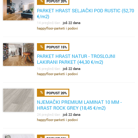
POPUST 20%
PARKET HRAST SELJAČKI POD RUSTIC (52,70
€/m2)
14 pregled/dan
još 22 dana
happyfloor-parketi i podovi
POPUST 15%
PARKET HRAST NATUR - TROSLOJNI
LAKIRANI PARKET (44,30 €/m2)
16 pregled/dan
još 22 dana
happyfloor-parketi i podovi
POPUST 20%
NJEMAČKI PREMIUM LAMINAT 10 MM -
HRAST ROCK GREY (18,45 €/m2)
24 pregled/dan
još 22 dana
happyfloor-parketi i podovi