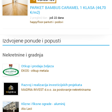
PARKET BAMBUS CARAMEL 1 KLASA (44,70
€/m2)
2 pregled/dan
još 22 dana
happyfloor-parketi i podovi
Izdvojene ponude i popusti
Nekretnine i gradnja
Otkup i prodaja željeza
EKOS - otkup metala
Razvoj i realizacija investicijskih projekata
MADRIA INVEST d.o.o. za poslovanje nekretninama
Klizne i fiksne ograde - aluminij
Alu Laci