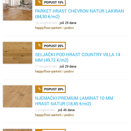
POPUST 15%
PARKET HRAST CHEVRON NATUR LAKIRAN
(84,30 €/m2)
16 pregled/dan
još 29 dana
happyfloor-parketi i podovi
POPUST 25%
SELJAČKI POD HRAST COUNTRY VILLA 14
MM (49,72 €/m2)
17 pregled/dan
još 29 dana
happyfloor-parketi i podovi
POPUST 20%
NJEMAČKI PREMIUM LAMINAT 10 MM
HRAST NATUR (18,45 €/m2)
2 pregled/dan
još 45 dana
happyfloor-parketi i podovi