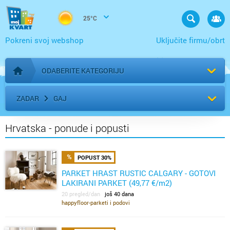
25°C
Pokreni svoj webshop
Uključite firmu/obrt
ODABERITE KATEGORIJU
Početna stranica
ZADAR
GAJ
Hrvatska - ponude i popusti
POPUST 30%
PARKET HRAST RUSTIC CALGARY - GOTOVI
LAKIRANI PARKET (49,77 €/m2)
20 pregled/dan
još 40 dana
happyfloor-parketi i podovi