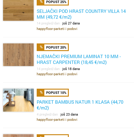
POPUST 25%
SELJAČKI POD HRAST COUNTRY VILLA 14
MM (49,72 €/m2)
14 pregled/dan
još 27 dana
happyfloor-parketi i podovi
POPUST 20%
NJEMAČKI PREMIUM LAMINAT 10 MM -
HRAST CARPENTER (18,45 €/m2)
14 pregled/dan
još 18 dana
happyfloor-parketi i podovi
POPUST 10%
PARKET BAMBUS NATUR 1 KLASA (44,70
€/m2)
4 pregled/dan
još 23 dana
happyfloor-parketi i podovi