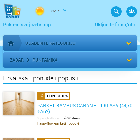
26°C
Pokreni svoj webshop
Uključite firmu/obrt
ODABERITE KATEGORIJU
Početna stranica
ZADAR
PUNTAMIKA
Hrvatska - ponude i popusti
POPUST 10%
PARKET BAMBUS CARAMEL 1 KLASA (44,70
€/m2)
2 pregled/dan
još 20 dana
happyfloor-parketi i podovi