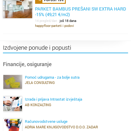
PARKET BAMBUS PREŠANI SW EXTRA HARD
-15% (49,21 €/m2)
14 pregled/dan
još 18 dana
happyfloor-parketi i podovi
Izdvojene ponude i popusti
Financije, osiguranje
Pomoć udrugama - za bolje sutra
JELA CONSULTING
Izrada i prijava Intrastat izvještaja
AB KONZALTING
Računovodstvene usluge
ADRIA MARE KNJIGOVODSTVO D.O.O. ZADAR