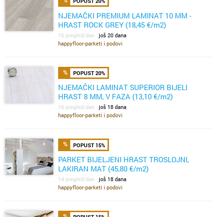
POPUST 20%
NJEMAČKI PREMIUM LAMINAT 10 MM -
HRAST ROCK GREY (18,45 €/m2)
15 pregled/dan
još 20 dana
happyfloor-parketi i podovi
POPUST 20%
NJEMAČKI LAMINAT SUPERIOR BIJELI
HRAST 8 MM, V FAZA (13,10 €/m2)
16 pregled/dan
još 18 dana
happyfloor-parketi i podovi
POPUST 15%
PARKET BIJELJENI HRAST TROSLOJNI,
LAKIRAN MAT (45,80 €/m2)
14 pregled/dan
još 18 dana
happyfloor-parketi i podovi
POPUST 15%