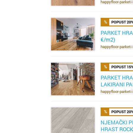
happyfloor-parketi 
POPUST 20
PARKET HRAS
€/m2)
SAZNAJ VIŠE
happyfloor-parketi 
POPUST 15
PARKET HRA
LAKIRANI PA
SAZNAJ VIŠE
happyfloor-parketi 
POPUST 20
NJEMAČKI P
HRAST ROCK 
SAZNAJ VIŠE