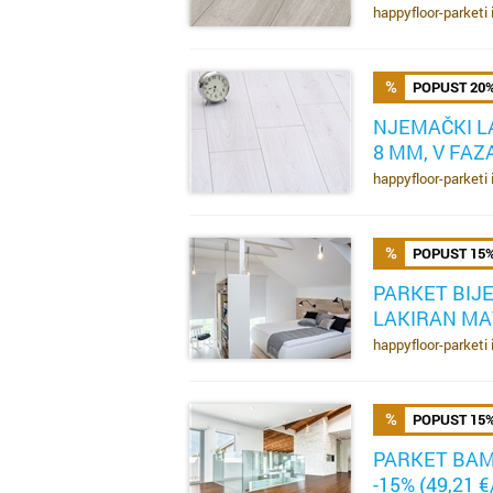
happyfloor-parketi 
POPUST 20
NJEMAČKI L
8 MM, V FAZA
SAZNAJ VIŠE
happyfloor-parketi 
POPUST 15
PARKET BIJE
LAKIRAN MAT
SAZNAJ VIŠE
happyfloor-parketi 
POPUST 15
PARKET BAM
-15% (49,21 
SAZNAJ VIŠE