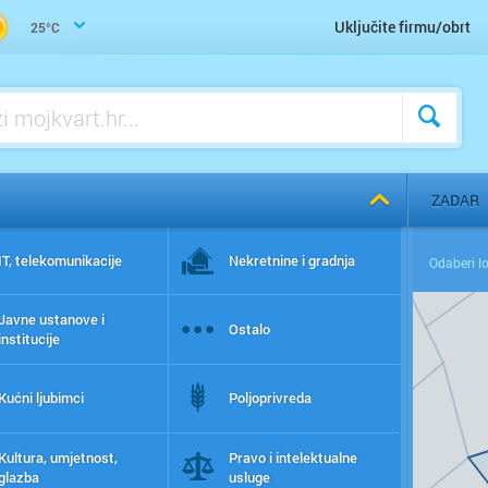
Uključite firmu/obrt
25°C
ZADAR
IT, telekomunikacije
Nekretnine i gradnja
Javne ustanove i
Ostalo
institucije
Kućni ljubimci
Poljoprivreda
Kultura, umjetnost,
Pravo i intelektualne
glazba
usluge