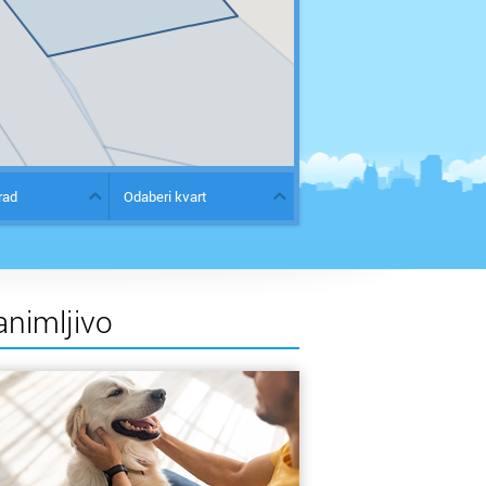
rad
Odaberi kvart
animljivo