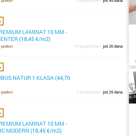
i podovi
2 pregled/dan
još 45 dana
po
re
hl
%
REMIUM LAMINAT 10 MM -
u
s
m
NTER (18,45 €/m2)
i podovi
14 pregled/dan
još 20 dana
pr
be
v
de
g
o
%
p
BUS NATUR 1 KLASA (44,70
po
di
h
i podovi
5 pregled/dan
još 25 dana
kr
d
o
Z
%
od
l
REMIUM LAMINAT 10 MM -
p
C MODERN (18,45 €/m2)
p
p