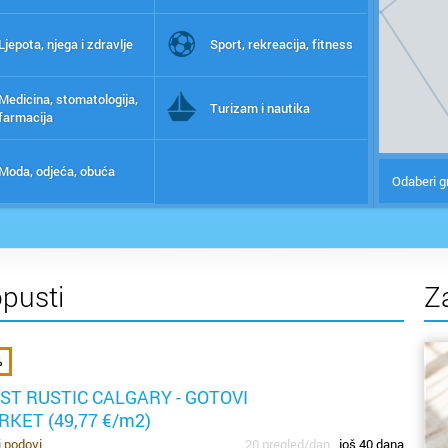
Ljepota, njega i zdravlje
Sport, rekreacija, fitness
Medicina, stomatologija,
Turizam i nautika
farmacija
Moda, odjeća, obuća
Odaberi g
opusti
Z
%
ST RUSTIC CALGARY - GOTOVI
RKET (49,77 €/m2)
i podovi
20 pregled/dan
još 40 dana