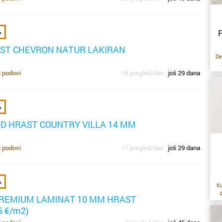
%
P
ST CHEVRON NATUR LAKIRAN
De
i podovi
16 pregled/dan
još 29 dana
d
%
k
OD HRAST COUNTRY VILLA 14 MM
P
i podovi
17 pregled/dan
još 29 dana
za
ru
t
v
%
Ku
o
REMIUM LAMINAT 10 MM HRAST
s
b
k
5 €/m2)
p
s
e