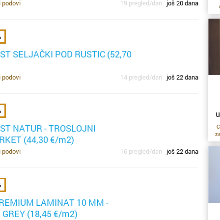
i podovi
19 pregled/dan
još 20 dana
o
po
ob
pr
re
%
k
po
ob
p
G
T SELJAČKI POD RUSTIC (52,70
oz
o
b
i podovi
14 pregled/dan
još 22 dana
ko
po
p
če
t
pr
in
%
se
u
ST NATUR - TROSLOJNI
C
h
za
RKET (44,30 €/m2)
ti
j
i podovi
16 pregled/dan
još 22 dana
n
ku
po
o
p
p
R
za
d
%
po
u 
d
z
REMIUM LAMINAT 10 MM -
p
o
n
pr
GREY (18,45 €/m2)
st
p
la
v