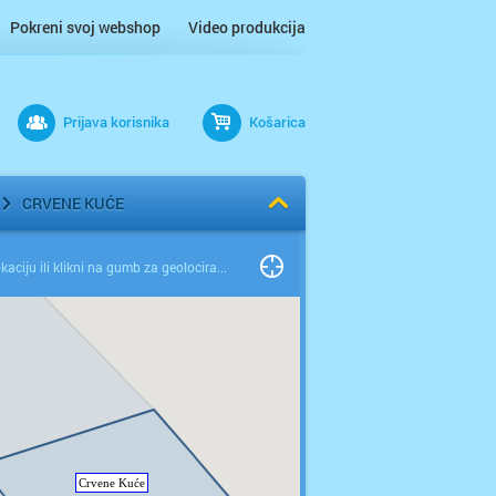
Pokreni svoj webshop
Video produkcija
Prijava korisnika
Košarica
CRVENE KUĆE
Odaberi lokaciju ili klikni na gumb za geolociranje