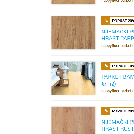
happyfloor-parketi 
POPUST 20
NJEMAČKI P
HRAST CARPE
SAZNAJ VIŠE
happyfloor-parketi 
POPUST 10
PARKET BAM
€/m2)
SAZNAJ VIŠE
happyfloor-parketi 
POPUST 20
NJEMAČKI P
HRAST RUSTI
SAZNAJ VIŠE