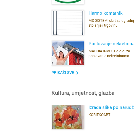
Harmo komarnik
MD SISTEM, obrt za ugradn
stolarije i trgovinu
SAZNAJ VIŠE
Poslovanje nekretni
MADRIA INVEST d.o.o. za
poslovanje nekretninama
SAZNAJ VIŠE
PRIKAŽI SVE
Kultura, umjetnost, glazba
Izrada slika po narudž
KORITKOART
SAZNAJ VIŠE