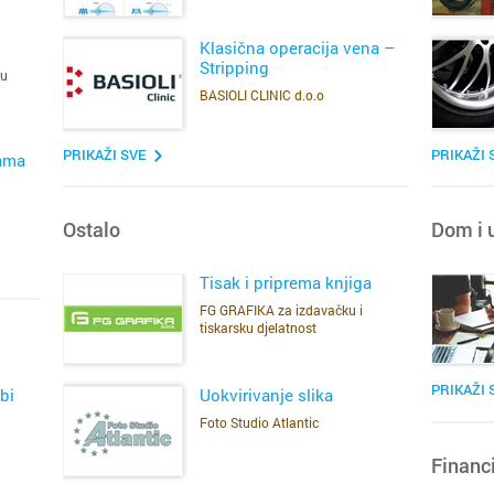
i 
tr
r
Klasična operacija vena –
l
iz
Stripping
ju
BASIOLI CLINIC d.o.o
v
d
SAZNAJ VIŠE
p
po
s
PRIKAŽI SVE
PRIKAŽI 
nama
Cijela d
Cijeli g
po
d
Osijek
Arbanas
Ostalo
Dom i 
j
Rijeka
Belafuž
bi
Tisak i priprema knjiga
sa
FG GRAFIKA za izdavačku i
si
tiskarsku djelatnost
Split
Bili Brig
SAZNAJ VIŠE
Zagreb
Brodari
PRIKAŽI 
bi
Uokvirivanje slika
Foto Studio Atlantic
Bakar
Crvene 
SAZNAJ VIŠE
Financi
p
Benkov
Diklo