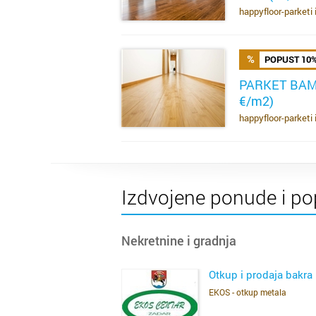
happyfloor-parketi 
POPUST 10
PARKET BAM
€/m2)
SAZNAJ VIŠE
happyfloor-parketi 
Izdvojene ponude i po
Nekretnine i gradnja
Otkup i prodaja bakra
EKOS - otkup metala
SAZNAJ VIŠE