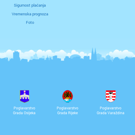
Sigurnost plaćanja
Vremenska prognoza
Foto
Poglavarstvo
Poglavarstvo
Poglavarstvo
Grada Osijeka
Grada Rijeke
Grada Varaždina