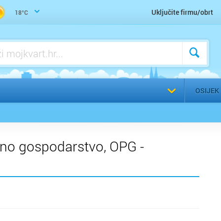
Uključite firmu/obrt
18°C
Odaberi g
OSIJEK
edno gospodarstvo, OPG -