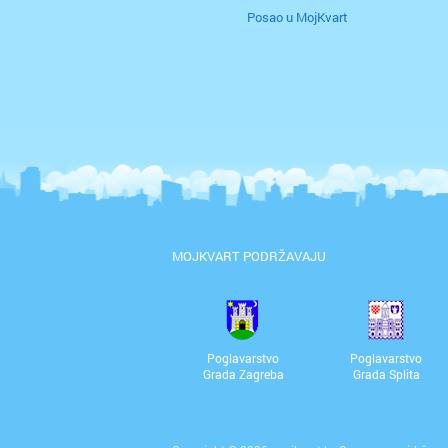
Posao u MojKvart
MOJKVART PODRŽAVAJU
Poglavarstvo
Poglavarstvo
Grada Zagreba
Grada Splita