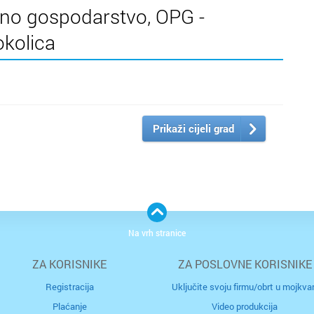
edno gospodarstvo, OPG -
okolica
Prikaži cijeli grad
Na vrh stranice
ZA KORISNIKE
ZA POSLOVNE KORISNIKE
Registracija
Uključite svoju firmu/obrt u mojkvar
Plaćanje
Video produkcija