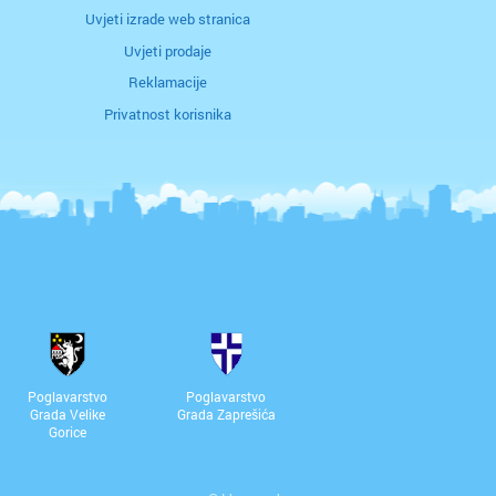
Uvjeti izrade web stranica
Uvjeti prodaje
Reklamacije
Privatnost korisnika
Poglavarstvo
Poglavarstvo
Grada Velike
Grada Zaprešića
Gorice