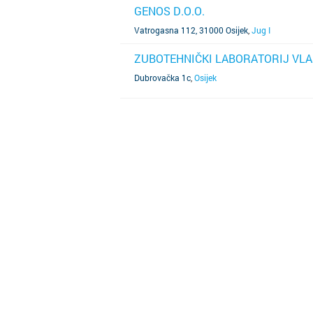
GENOS D.O.O.
SAZNAJ VIŠE
Vatrogasna 112, 31000 Osijek
,
Jug I
ZUBOTEHNIČKI LABORATORIJ VL
SAZNAJ VIŠE
Dubrovačka 1c
,
Osijek