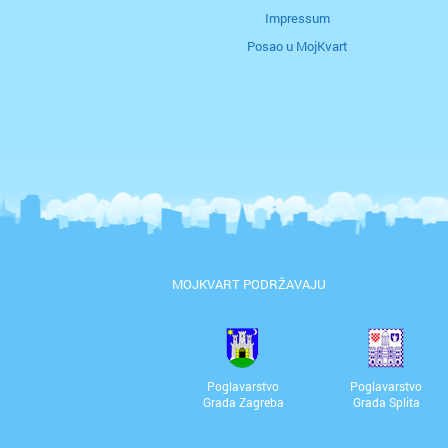
Impressum
Posao u MojKvart
MOJKVART PODRŽAVAJU
Poglavarstvo
Poglavarstvo
Grada Zagreba
Grada Splita