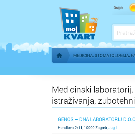
Kardiolog
Osijek
Kućna njega
Logoped
Ljekarna, farmacija
MEDICINA, STOMATOLOGIJA, F
Početna stranica
Medicinski laboratorij,
istraživanja, zubotehnič
GENOS – DNA LABORATORIJ D.O.O
SAZNAJ VIŠE
Hondlova 2/11, 10000 Zagreb
,
Jug I