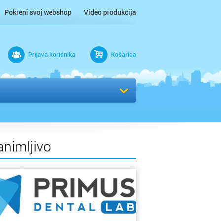
Pokreni svoj webshop
Video produkcija
Prijava korisnika
Košarica
rad
Odaberi kvart
animljivo