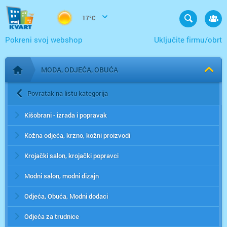
17°C
Pokreni svoj webshop
Uključite firmu/obrt
MODA, ODJEĆA, OBUĆA
Početna stranica
Povratak na listu kategorija
Kišobrani - izrada i popravak
Kožna odjeća, krzno, kožni proizvodi
Krojački salon, krojački popravci
Modni salon, modni dizajn
Odjeća, Obuća, Modni dodaci
Odjeća za trudnice