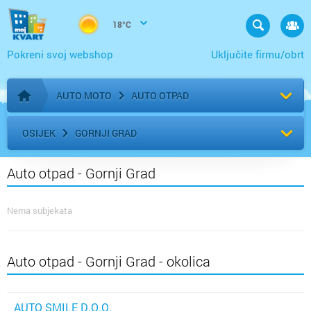
18°C
Pokreni svoj webshop
Uključite firmu/obrt
AUTO MOTO
AUTO OTPAD
Početna stranica
OSIJEK
GORNJI GRAD
Auto otpad - Gornji Grad
Nema subjekata
Auto otpad - Gornji Grad - okolica
AUTO SMILE D.O.O.