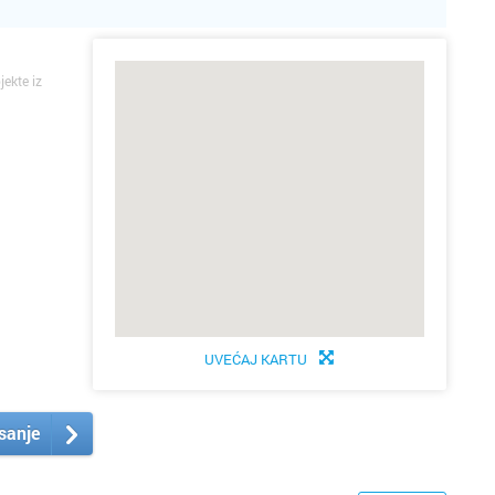
jekte iz
UVEĆAJ KARTU
isanje