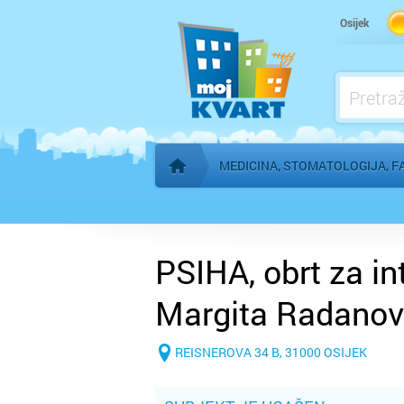
Kardiolog
Osijek
Kućna njega
Logoped
Ljekarna, farmacija
MEDICINA, STOMATOLOGIJA, F
Početna stranica
PSIHA, obrt za in
Margita Radanovi
b
REISNEROVA 34 B, 31000 OSIJEK