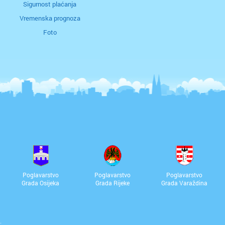
Sigurnost plaćanja
Vremenska prognoza
Foto
Poglavarstvo
Poglavarstvo
Poglavarstvo
Grada Osijeka
Grada Rijeke
Grada Varaždina
.