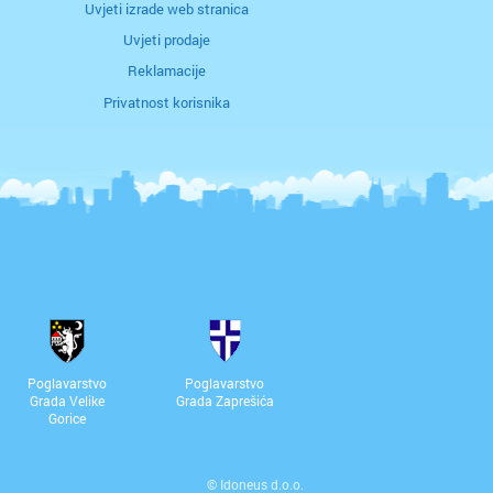
Uvjeti izrade web stranica
Uvjeti prodaje
Reklamacije
Privatnost korisnika
Poglavarstvo
Poglavarstvo
Grada Velike
Grada Zaprešića
Gorice
©
Idoneus d.o.o.