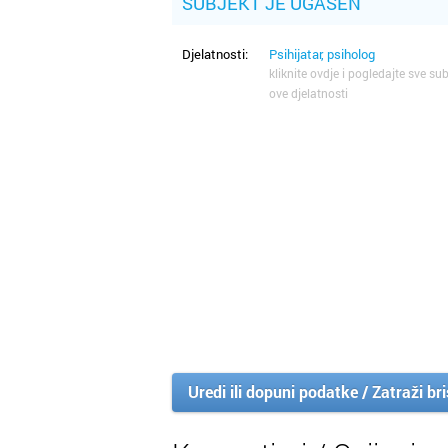
SUBJEKT JE UGAŠEN
Djelatnosti:
Psihijatar, psiholog
kliknite ovdje i pogledajte sve sub
ove djelatnosti
Uredi ili dopuni podatke / Zatraži br