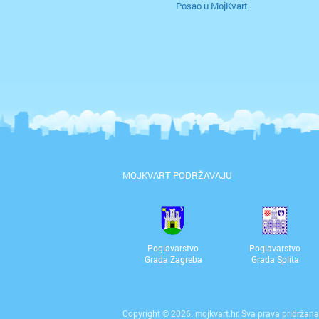
Posao u MojKvart
MOJKVART PODRŽAVAJU
Poglavarstvo
Poglavarstvo
Grada Zagreba
Grada Splita
Copyright © 2026. mojkvart.hr. Sva prava pridržana