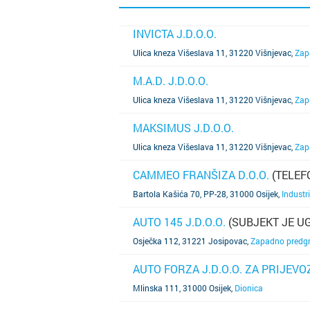
INVICTA J.D.O.O.
SAZNAJ VIŠE
Ulica kneza Višeslava 11, 31220 Višnjevac
,
Zap
M.A.D. J.D.O.O.
SAZNAJ VIŠE
Ulica kneza Višeslava 11, 31220 Višnjevac
,
Zap
MAKSIMUS J.D.O.O.
SAZNAJ VIŠE
Ulica kneza Višeslava 11, 31220 Višnjevac
,
Zap
CAMMEO FRANŠIZA D.O.O.
(TELEF
SAZNAJ VIŠE
Bartola Kašića 70, PP-28, 31000 Osijek
,
Industri
AUTO 145 J.D.O.O.
(SUBJEKT JE U
SAZNAJ VIŠE
Osječka 112, 31221 Josipovac
,
Zapadno predg
AUTO FORZA J.D.O.O. ZA PRIJEVO
SAZNAJ VIŠE
Mlinska 111, 31000 Osijek
,
Dionica