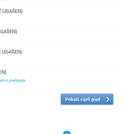
E UGAŠEN)
UGAŠEN)
E UGAŠEN)
EN)
adno predgrađe
Prikaži cijeli grad