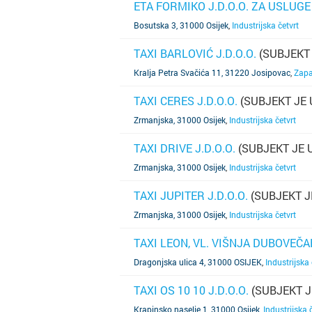
ETA FORMIKO J.D.O.O. ZA USLUGE
SAZNAJ VIŠE
Bosutska 3, 31000 Osijek
,
Industrijska četvrt
TAXI BARLOVIĆ J.D.O.O.
(SUBJEKT
SAZNAJ VIŠE
Kralja Petra Svačića 11, 31220 Josipovac
,
Zapa
TAXI CERES J.D.O.O.
(SUBJEKT JE
SAZNAJ VIŠE
Zrmanjska, 31000 Osijek
,
Industrijska četvrt
TAXI DRIVE J.D.O.O.
(SUBJEKT JE 
SAZNAJ VIŠE
Zrmanjska, 31000 Osijek
,
Industrijska četvrt
TAXI JUPITER J.D.O.O.
(SUBJEKT J
SAZNAJ VIŠE
Zrmanjska, 31000 Osijek
,
Industrijska četvrt
TAXI LEON, VL. VIŠNJA DUBOVEČA
SAZNAJ VIŠE
Dragonjska ulica 4, 31000 OSIJEK
,
Industrijska 
TAXI OS 10 10 J.D.O.O.
(SUBJEKT J
SAZNAJ VIŠE
Krapinsko naselje 1, 31000 Osijek
,
Industrijska 