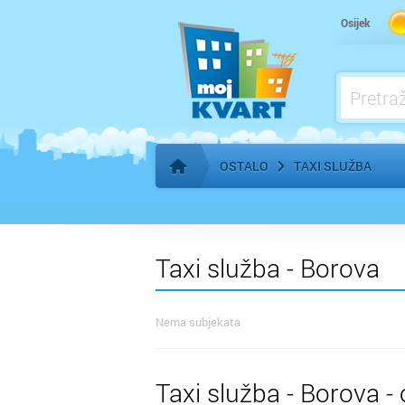
Pogrebne usluge
Osijek
OSTALO
TAXI SLUŽBA
Početna stranica
Taxi služba - Borova
Nema subjekata
Taxi služba - Borova - 