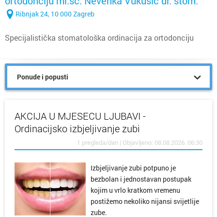
ortodonciju mr.sc. Nevenka Vukušić dr. stom.
Ribnjak 24, 10 000 Zagreb
Specijalistička stomatološka ordinacija za ortodonciju
Ponude i popusti
AKCIJA U MJESECU LJUBAVI -
Ordinacijsko izbjeljivanje zubi
1 pregleda/dan | Objavljeno: 08.08.2026. 06:30
Izbjeljivanje zubi potpuno je
bezbolan i jednostavan postupak
kojim u vrlo kratkom vremenu
postižemo nekoliko nijansi svijetlije
zube.