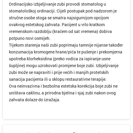
Ordinacijsko izbjeljivanje zubi provodi stomatolog u
stomatološkoj ordinaciji. Cijeli postupak pod nadzorom je
stručne osobe stoga se smatra najsigurnijom opcijom
ovakvog estetskog zahvata. Pacijent u vrlo kratkom
vremenskom razdoblju (kraćem od sat vremena) dobiva
potpuno novi osmijeh.
Tijekom starenja naši zubi poprimaju tamnije nijanse također
konzumacija kromogene hrane/pića te pušenje i prekomjerna
upotreba klorheksidina (preko vodica za ispiranje usne
šupljine) mogu uzrokovati promjene boje zubi. Izbjeljivanje
zubi može se napraviti i prije većih i manjih protetskih
sanacija pacijenta ili u sklopu restaurativne terapije.
Ova neinvazivna i bezbolna estetska korekcija boje zubi ne
uništava caklinu, a prirodna bjelina i sjaj zubi nakon ovog
zahvata dolaze do izražaja.