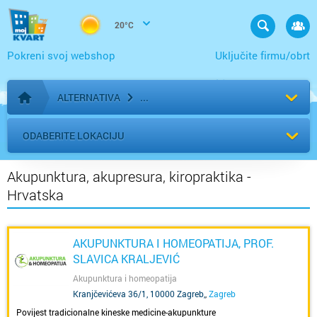
20°C
Pokreni svoj webshop
Uključite firmu/obrt
ALTERNATIVA
Početna stranica
ODABERITE LOKACIJU
Akupunktura, akupresura, kiropraktika -
Hrvatska
AKUPUNKTURA I HOMEOPATIJA, PROF.
SLAVICA KRALJEVIĆ
Akupunktura i homeopatija
Kranjčevićeva 36/1, 10000 Zagreb,
,
Zagreb
Povijest tradicionalne kineske medicine-akupunkture