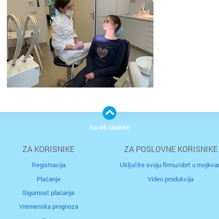
Podstra
Poreč
Požega
Pula
Rijeka
Na vrh stranice
Rovinj
ZA KORISNIKE
ZA POSLOVNE KORISNIKE
Samobo
Registracija
Uključite svoju firmu/obrt u mojkvar
Plaćanje
Video produkcija
Šibenik
Sigurnost plaćanja
Sinj
Vremenska prognoza