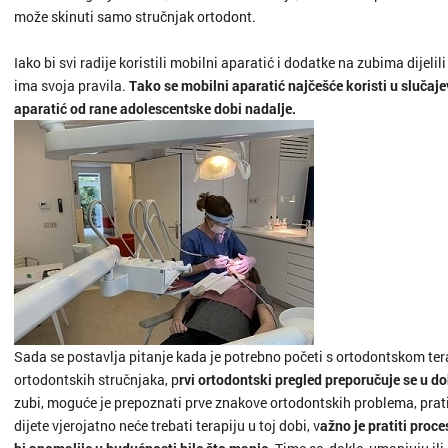
Labin
može skinuti samo stručnjak ortodont.
Iako bi svi radije koristili mobilni aparatić i dodatke na zubima dije
Makars
ima svoja pravila.
Tako se mobilni aparatić najčešće koristi u slučaje
aparatić od rane adolescentske dobi nadalje.
Marija B
Metkovi
Nin
Nova Gr
Novalja
Novigra
Sada se postavlja pitanje kada je potrebno početi s ortodontskom t
ortodontskih stručnjaka, p
rvi ortodontski pregled preporučuje se u d
Omiš
zubi, moguće je prepoznati prve znakove ortodontskih problema, pratit
dijete vjerojatno neće trebati terapiju u toj dobi, v
ažno je pratiti proce