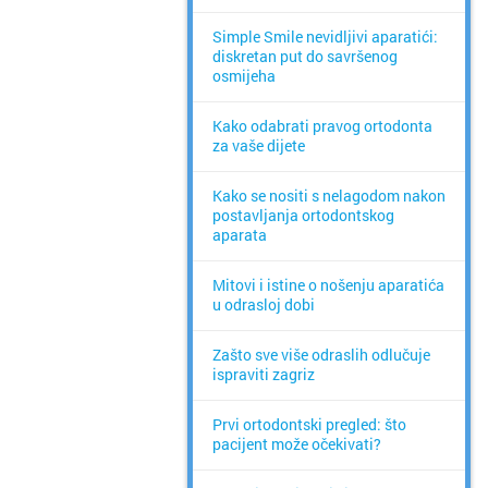
Simple Smile nevidljivi aparatići:
diskretan put do savršenog
osmijeha
Kako odabrati pravog ortodonta
za vaše dijete
Kako se nositi s nelagodom nakon
postavljanja ortodontskog
aparata
Mitovi i istine o nošenju aparatića
u odrasloj dobi
Zašto sve više odraslih odlučuje
ispraviti zagriz
Prvi ortodontski pregled: što
pacijent može očekivati?