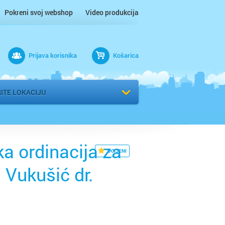
Pokreni svoj webshop
Video produkcija
Prijava korisnika
Košarica
tubica
ITE LOKACIJU
ik
ka ordinacija za
lo
OCIJENI
 Vukušić dr.
Grad