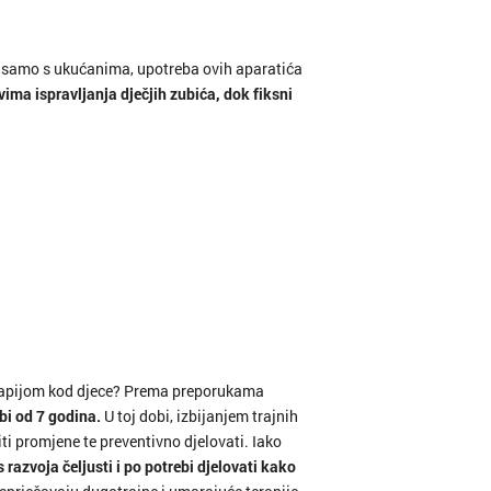
lili samo s ukućanima, upotreba ovih aparatića
ka
vima ispravljanja dječjih zubića, dok fiksni
istrica
ć
adiška
d
erapijom kod djece? Prema preporukama
obi od 7 godina.
U toj dobi, izbijanjem trajnih
i promjene te preventivno djelovati. Iako
s razvoja čeljusti i po potrebi djelovati kako