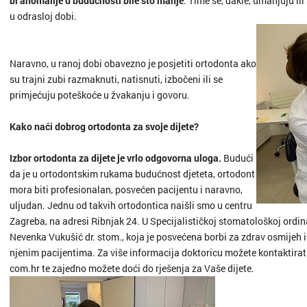
Opatija
bi anomalije u budućnosti bile što manje
. Time se, dakle, umanjuju il
u odrasloj dobi.
Oroslav
Naravno, u ranoj dobi obavezno je posjetiti ortodonta ako
Osijek
su trajni zubi razmaknuti, natisnuti, izbočeni ili se
primjećuju poteškoće u žvakanju i govoru.
otok Br
Kako naći dobrog ortodonta za svoje dijete?
otok Hv
Izbor ortodonta za dijete je vrlo odgovorna uloga.
Budući
otok Ko
da je u ortodontskim rukama budućnost djeteta, ortodont
mora biti profesionalan, posvećen pacijentu i naravno,
otok Kr
uljudan. Jednu od takvih ortodontica naišli smo u centru
Zagreba, na adresi Ribnjak 24. U Specijalističkoj stomatološkoj ordina
otok Pa
Nevenka Vukušić dr. stom., koja je posvećena borbi za zdrav osmijeh i
njenim pacijentima. Za više informacija doktoricu možete kontaktira
Pazin
com.hr te zajedno možete doći do rješenja za Vaše dijete.
Petrinja