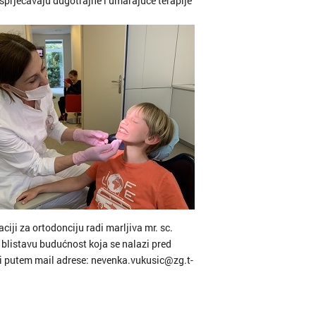
i sprječavaju dugotrajne i umarajuće terapije
je
ač
ar
rčula
k
ciji za ortodonciju radi marljiva mr. sc.
g
 blistavu budućnost koja se nalazi pred
ti putem mail adrese: nevenka.vukusic@zg.t-