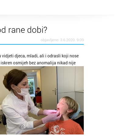
arsko
c
od rane dobi?
objavljeno: 3.6.2020. 9:09
djeti djeca, mladi, ali i odrasli koji nose
 iskren osmijeh bez anomalija nikad nije
ica
ca