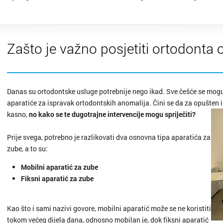
Jastreb
Karlova
Zašto je važno posjetiti ortodonta 
Kaštela
Knin
Danas su ortodontske usluge potrebnije nego ikad. Sve češće se mogu vi
aparatiće za ispravak ortodontskih anomalija. Čini se da za opušten i
Koprivn
kasno,
no kako se te dugotrajne intervencije mogu spriječiti?
Kraljevi
Prije svega, potrebno je razlikovati dva osnovna tipa aparatića za
zube, a to su:
Krapina
Mobilni aparatić za zube
Fiksni aparatić za zube
Križevci
Kutina
Kao što i sami nazivi govore, mobilni aparatić može se ne koristiti
tokom većeg dijela dana, odnosno mobilan je, dok fiksni aparatić