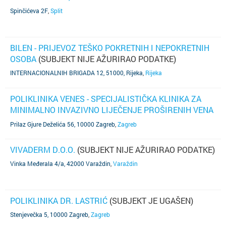
Spinčićeva 2F
,
Split
BILEN - PRIJEVOZ TEŠKO POKRETNIH I NEPOKRETNIH
OSOBA
(SUBJEKT NIJE AŽURIRAO PODATKE)
INTERNACIONALNIH BRIGADA 12, 51000, Rijeka
,
Rijeka
POLIKLINIKA VENES - SPECIJALISTIČKA KLINIKA ZA
MINIMALNO INVAZIVNO LIJEČENJE PROŠIRENIH VENA
(SUBJEKT NIJE AŽURIRAO PODATKE)
Prilaz Gjure Deželića 56, 10000 Zagreb
,
Zagreb
VIVADERM D.O.O.
(SUBJEKT NIJE AŽURIRAO PODATKE)
Vinka Međerala 4/a, 42000 Varaždin
,
Varaždin
POLIKLINIKA DR. LASTRIĆ
(SUBJEKT JE UGAŠEN)
Stenjevečka 5, 10000 Zagreb
,
Zagreb