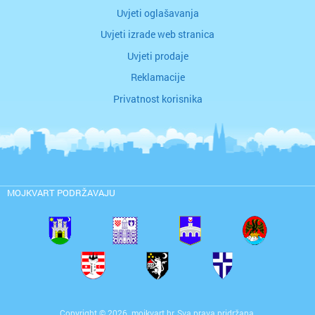
Uvjeti oglašavanja
Uvjeti izrade web stranica
Uvjeti prodaje
Reklamacije
Privatnost korisnika
MOJKVART PODRŽAVAJU
Copyright © 2026. mojkvart.hr. Sva prava pridržana.