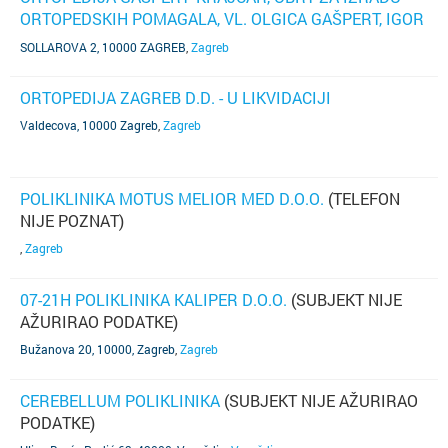
ORTOPEDSKIH POMAGALA, VL. OLGICA GAŠPERT, IGOR
KRAJCAR I DARKO GAŠPERT, ZAGREB, SOLLAROVA 2
SOLLAROVA 2, 10000 ZAGREB
,
Zagreb
ORTOPEDIJA ZAGREB D.D. - U LIKVIDACIJI
Valdecova, 10000 Zagreb
,
Zagreb
POLIKLINIKA MOTUS MELIOR MED D.O.O.
(TELEFON
NIJE POZNAT)
,
Zagreb
07-21H POLIKLINIKA KALIPER D.O.O.
(SUBJEKT NIJE
AŽURIRAO PODATKE)
Bužanova 20, 10000, Zagreb
,
Zagreb
CEREBELLUM POLIKLINIKA
(SUBJEKT NIJE AŽURIRAO
PODATKE)