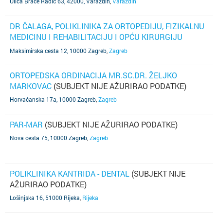
Ulica Braće Radić 63, 42000, Varaždin
,
Varaždin
DR ČALAGA, POLIKLINIKA ZA ORTOPEDIJU, FIZIKALNU
MEDICINU I REHABILITACIJU I OPĆU KIRURGIJU
(SUBJEKT NIJE AŽURIRAO PODATKE)
Maksimirska cesta 12, 10000 Zagreb
,
Zagreb
ORTOPEDSKA ORDINACIJA MR.SC.DR. ŽELJKO
MARKOVAC
(SUBJEKT NIJE AŽURIRAO PODATKE)
Horvaćanska 17a, 10000 Zagreb
,
Zagreb
PAR-MAR
(SUBJEKT NIJE AŽURIRAO PODATKE)
Nova cesta 75, 10000 Zagreb
,
Zagreb
POLIKLINIKA KANTRIDA - DENTAL
(SUBJEKT NIJE
AŽURIRAO PODATKE)
Lošinjska 16, 51000 Rijeka
,
Rijeka