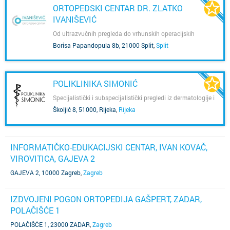
ORTOPEDSKI CENTAR DR. ZLATKO
IVANIŠEVIĆ
Od ultrazvučnih pregleda do vrhunskih operacijskih
zahvata
Borisa Papandopula 8b, 21000 Split
,
Split
POLIKLINIKA SIMONIĆ
Specijalistički i subspecijalistički pregledi iz dermatologije i
venerologije, psihijatrije, interne medicine-reumatologije,
Školjić 8, 51000, Rijeka
,
Rijeka
ortopedije i traumatologije te kliničke radiologije.
INFORMATIČKO-EDUKACIJSKI CENTAR, IVAN KOVAČ,
VIROVITICA, GAJEVA 2
GAJEVA 2, 10000 Zagreb
,
Zagreb
IZDVOJENI POGON ORTOPEDIJA GAŠPERT, ZADAR,
POLAČIŠĆE 1
POLAČIŠĆE 1, 23000 ZADAR
,
Zagreb