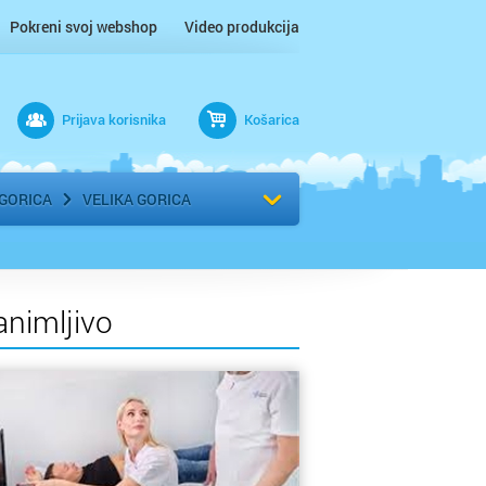
Pokreni svoj webshop
Video produkcija
Prijava korisnika
Košarica
rad
Odaberi kvart
 GORICA
VELIKA GORICA
animljivo