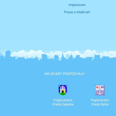
Impressum
Posao u MojKvart
MOJKVART PODRŽAVAJU
Poglavarstvo
Poglavarstvo
Grada Zagreba
Grada Splita