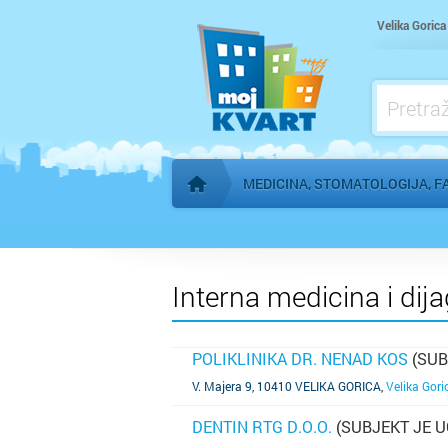
Kardiolog
Velika Gorica
Kućna njega
Logoped
Ljekarna, farmacija
MEDICINA, STOMATOLOGIJA, F
Početna stranica
Interna medicina i dija
POLIKLINIKA DR. NENAD KOS
(SUB
SAZNAJ VIŠE
V. Majera 9, 10410 VELIKA GORICA
,
Velika Gori
DENTIN RTG D.O.O.
(SUBJEKT JE 
SAZNAJ VIŠE