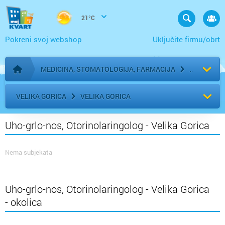
21°C
Pokreni svoj webshop
Uključite firmu/obrt
MEDICINA, STOMATOLOGIJA, FARMACIJA
Početna stranica
VELIKA GORICA
VELIKA GORICA
Uho-grlo-nos, Otorinolaringolog - Velika Gorica
Nema subjekata
Uho-grlo-nos, Otorinolaringolog - Velika Gorica
- okolica