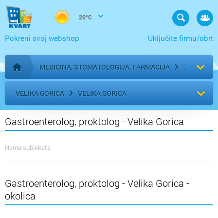
20°C
Pokreni svoj webshop
Uključite firmu/obrt
MEDICINA, STOMATOLOGIJA, FARMACIJA
Početna stranica
VELIKA GORICA
VELIKA GORICA
Gastroenterolog, proktolog - Velika Gorica
Nema subjekata
Gastroenterolog, proktolog - Velika Gorica -
okolica