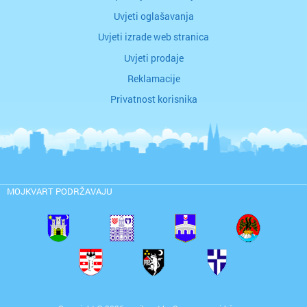
Uvjeti oglašavanja
Uvjeti izrade web stranica
Uvjeti prodaje
Reklamacije
Privatnost korisnika
MOJKVART PODRŽAVAJU