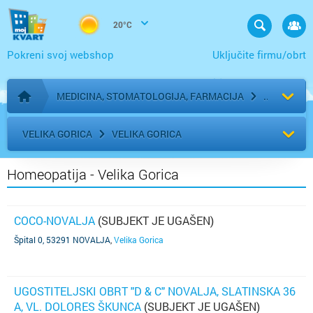
20°C
Pokreni svoj webshop
Uključite firmu/obrt
MEDICINA, STOMATOLOGIJA, FARMACIJA
Početna stranica
VELIKA GORICA
VELIKA GORICA
Homeopatija - Velika Gorica
COCO-NOVALJA
(SUBJEKT JE UGAŠEN)
Špital 0, 53291 NOVALJA
,
Velika Gorica
UGOSTITELJSKI OBRT "D & C" NOVALJA, SLATINSKA 36
A, VL. DOLORES ŠKUNCA
(SUBJEKT JE UGAŠEN)