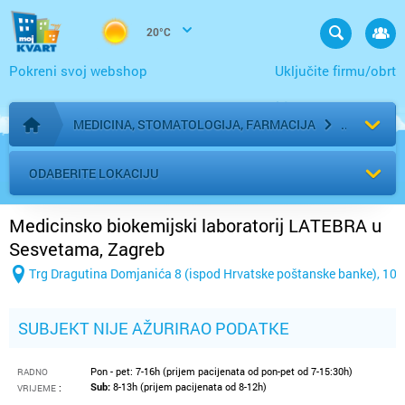
20°C
Pokreni svoj webshop
Uključite firmu/obrt
MEDICINA, STOMATOLOGIJA, FARMACIJA
Početna stranica
ODABERITE LOKACIJU
Medicinsko biokemijski laboratorij LATEBRA u
Sesvetama, Zagreb
Trg Dragutina Domjanića 8 (ispod Hrvatske poštanske banke), 10
SUBJEKT NIJE AŽURIRAO PODATKE
Pon - pet: 7-16h (prijem pacijenata od pon-pet od 7-15:30h)
RADNO
Sub:
8-13h (prijem pacijenata od 8-12h)
:
VRIJEME