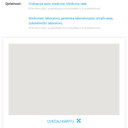
Djelatnosti:
Ordinacija opće medicine, Medicina rada
kliknite ovdje i pogledajte sve subjekte iz ove djelatnosti
Medicinski laboratorij, genetska laboratorijska istraživanja,
zubotehnički laboratorij
kliknite ovdje i pogledajte sve subjekte iz ove djelatnosti
UVEĆAJ KARTU