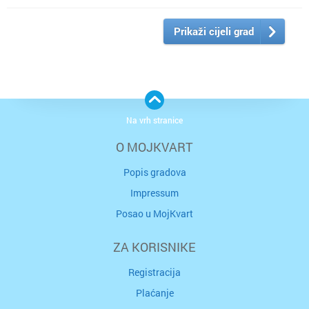
Prikaži cijeli grad
Na vrh stranice
O MOJKVART
Popis gradova
Impressum
Posao u MojKvart
ZA KORISNIKE
Registracija
Plaćanje