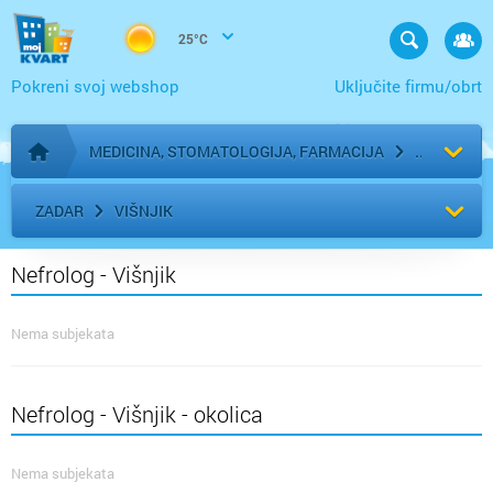
25°C
Pokreni svoj webshop
Uključite firmu/obrt
MEDICINA, STOMATOLOGIJA, FARMACIJA
Početna stranica
ZADAR
VIŠNJIK
Nefrolog - Višnjik
Nema subjekata
Nefrolog - Višnjik - okolica
Nema subjekata