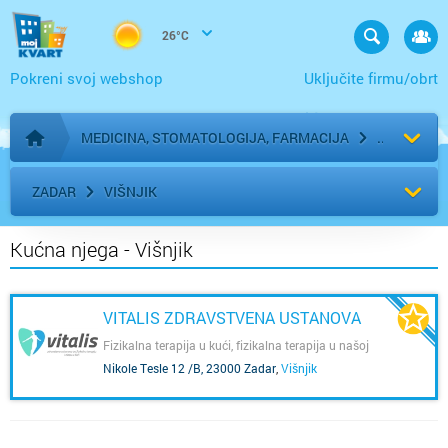
26°C
Pokreni svoj webshop
Uključite firmu/obrt
MEDICINA, STOMATOLOGIJA, FARMACIJA
Početna stranica
ZADAR
VIŠNJIK
Kućna njega - Višnjik
VITALIS ZDRAVSTVENA USTANOVA
Fizikalna terapija u kući, fizikalna terapija u našoj
ambulanti i njega u kući pacijenta.
Nikole Tesle 12 /B, 23000 Zadar
,
Višnjik