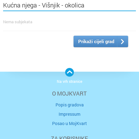
Kućna njega - Višnjik - okolica
Nema subjekata
Prikaži cijeli grad
Na vrh stranice
O MOJKVART
Popis gradova
Impressum
Posao u MojKvart
ZA KORISNIKE